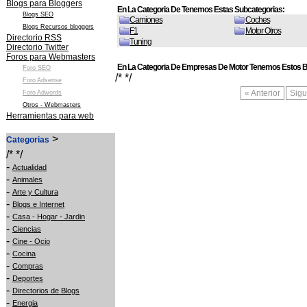
Blogs para Bloggers
En La Categoria De Tenemos Estas Subcategorias:
Blogs SEO
Camiones
Coches
Blogs Recursos bloggers
F1
Motor Otros
Directorio RSS
Tuning
Directorio Twitter
Foros para Webmasters
En La Categoria De Empresas De Motor Tenemos Estos B
Foro SEO
/* */
Foro Adsense
« Anterior
Sigu
Foro Adwords
Otros - Webmasters
Herramientas para web
>
Categorias
/* */
-
Actualidad
-
Animales
-
Arte y Cultura
-
Blogs e Internet
-
Casa - Hogar - Jardin
-
Ciencias
-
Cine - Ocio
-
Cocina
-
Compras
-
Deportes
-
Directorios de Blogs
-
Energia