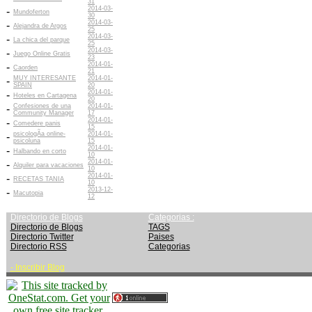
31
2014-03-
-
Mundoferton
30
2014-03-
-
Alejandra de Argos
25
2014-03-
-
La chica del parque
25
2014-03-
-
Juego Online Gratis
23
2014-01-
-
Caorden
21
MUY INTERESANTE
2014-01-
-
SPAIN
20
2014-01-
-
Hoteles en Cartagena
20
Confesiones de una
2014-01-
-
Community Manager
17
2014-01-
-
Comedere panis
15
psicologÃ­a online-
2014-01-
-
psicoluna
15
2014-01-
-
Halbando en corto
10
2014-01-
-
Alquiler para vacaciones
10
2014-01-
-
RECETAS TANIA
10
2013-12-
-
Macutopia
12
Directorio de Blogs
Categorias :
Directorio de Blogs
TAGS
Directorio Twitter
Paises
Directorio RSS
Categorias
-
Inscribir Blog