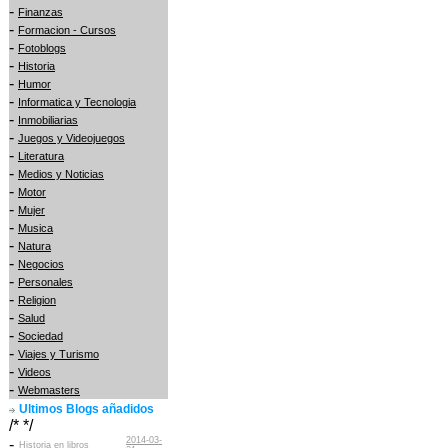
-
Finanzas
-
Formacion - Cursos
-
Fotoblogs
-
Historia
-
Humor
-
Informatica y Tecnologia
-
Inmobiliarias
-
Juegos y Videojuegos
-
Literatura
-
Medios y Noticias
-
Motor
-
Mujer
-
Musica
-
Natura
-
Negocios
-
Personales
-
Religion
-
Salud
-
Sociedad
-
Viajes y Turismo
-
Videos
-
Webmasters
Ultimos Blogs añadidos
/* */
2014-03-
-
Historia en libros