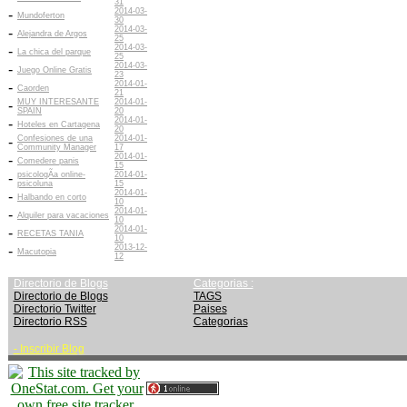
31
2014-03-
-
Mundoferton
30
2014-03-
-
Alejandra de Argos
25
2014-03-
-
La chica del parque
25
2014-03-
-
Juego Online Gratis
23
2014-01-
-
Caorden
21
MUY INTERESANTE
2014-01-
-
SPAIN
20
2014-01-
-
Hoteles en Cartagena
20
Confesiones de una
2014-01-
-
Community Manager
17
2014-01-
-
Comedere panis
15
psicologÃ­a online-
2014-01-
-
psicoluna
15
2014-01-
-
Halbando en corto
10
2014-01-
-
Alquiler para vacaciones
10
2014-01-
-
RECETAS TANIA
10
2013-12-
-
Macutopia
12
Directorio de Blogs
Categorias :
Directorio de Blogs
TAGS
Directorio Twitter
Paises
Directorio RSS
Categorias
-
Inscribir Blog