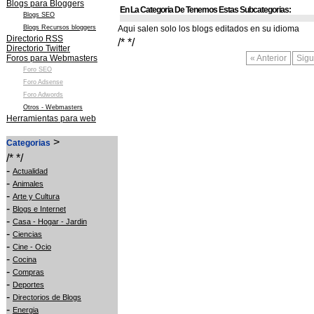
Blogs para Bloggers
En La Categoria De Tenemos Estas Subcategorias:
Blogs SEO
Blogs Recursos bloggers
Aqui salen solo los blogs editados en su idioma
Directorio RSS
/* */
Directorio Twitter
Foros para Webmasters
« Anterior
Sigu
Foro SEO
Foro Adsense
Foro Adwords
Otros - Webmasters
Herramientas para web
>
Categorias
/* */
-
Actualidad
-
Animales
-
Arte y Cultura
-
Blogs e Internet
-
Casa - Hogar - Jardin
-
Ciencias
-
Cine - Ocio
-
Cocina
-
Compras
-
Deportes
-
Directorios de Blogs
-
Energia