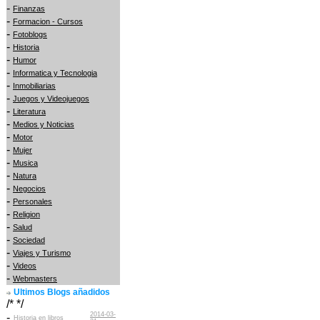
-
Finanzas
-
Formacion - Cursos
-
Fotoblogs
-
Historia
-
Humor
-
Informatica y Tecnologia
-
Inmobiliarias
-
Juegos y Videojuegos
-
Literatura
-
Medios y Noticias
-
Motor
-
Mujer
-
Musica
-
Natura
-
Negocios
-
Personales
-
Religion
-
Salud
-
Sociedad
-
Viajes y Turismo
-
Videos
-
Webmasters
Ultimos Blogs añadidos
/* */
2014-03-
-
Historia en libros