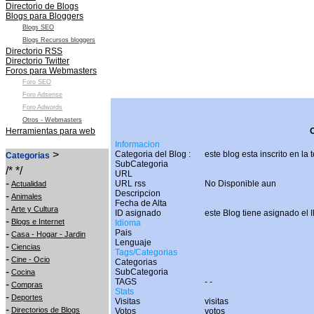
Directorio de Blogs
Blogs para Bloggers
Blogs SEO
Blogs Recursos bloggers
Directorio RSS
Directorio Twitter
Foros para Webmasters
Foro SEO
Foro Adsense
Foro Adwords
Otros - Webmasters
Herramientas para web
O
Informacion
>
Categoria del Blog :
este blog esta inscrito en la
Categorias
SubCategoria
/* */
URL
-
URL rss
No Disponible aun
Actualidad
Descripcion
-
Animales
Fecha de Alta
-
Arte y Cultura
ID asignado
este Blog tiene asignado el I
-
Blogs e Internet
Idioma
-
Pais
Casa - Hogar - Jardin
Lenguaje
-
Ciencias
Tags/Categorias
-
Cine - Ocio
Categorias
-
SubCategoria
Cocina
TAGS
-
-
-
Compras
Stats
-
Deportes
Visitas
visitas
-
Directorios de Blogs
Votos
votos