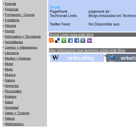
-
Energia
Social
-
Finanzas
PageRank
pagerank de :
-
Formacion - Cursos
Technorati Links
Blogs enlazados en Technor
-
Fotoblogs
Twitter Feed
No Disponible aun
-
Historia
-
Humor
Social Links para este blog
-
Informatica y Tecnologia
-
Inmobiliarias
-
Juegos y Videojuegos
Mas informacion que tenemos sobre este Blog
-
Literatura
-
Medios y Noticias
-
Motor
-
Mujer
-
Musica
-
Natura
-
Negocios
-
Personales
-
Religion
-
Salud
-
Sociedad
-
Viajes y Turismo
-
Videos
-
Webmasters