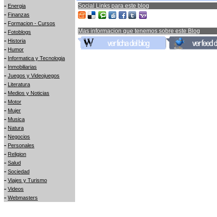
-
Social Links para este blog
Energia
-
Finanzas
-
Formacion - Cursos
-
Mas informacion que tenemos sobre este Blog
Fotoblogs
-
Historia
-
Humor
-
Informatica y Tecnologia
-
Inmobiliarias
-
Juegos y Videojuegos
-
Literatura
-
Medios y Noticias
-
Motor
-
Mujer
-
Musica
-
Natura
-
Negocios
-
Personales
-
Religion
-
Salud
-
Sociedad
-
Viajes y Turismo
-
Videos
-
Webmasters