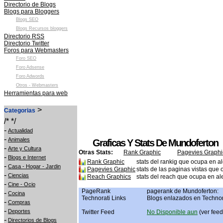
Directorio de Blogs
Blogs para Bloggers
Blogs SEO
Blogs Recursos bloggers
Directorio RSS
Directorio Twitter
Foros para Webmasters
Foro SEO
Foro Adsense
Foro Adwords
Otros - Webmasters
Herramientas para web
>
Categorias
/* */
-
Actualidad
-
Animales
Graficas Y Stats De Mundoferton
-
Arte y Cultura
Otras Stats:
Rank Graphic
Pagevies Graphi
-
Blogs e Internet
Rank Graphic
stats del rankig que ocupa en a
-
Casa - Hogar - Jardin
Pagevies Graphic
stats de las paginas vistas que
-
Ciencias
Reach Graphics
stats del reach que ocupa en al
-
Cine - Ocio
PageRank
pagerank de Mundoferton:
-
Cocina
Technorati Links
Blogs enlazados en Technor
-
Compras
-
Deportes
Twitter Feed
No Disponible aun
(ver feed 
-
Directorios de Blogs