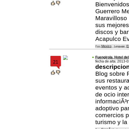
Bienvenidos
Guerrero Mex
Maravilloso
sus mejores
discos y ba
Acapulco E
Mexico
E
Pais:
-
Lenguaje:
Fuengirola, Hotel del
fecha de alta: 2013-
21
descripcio
Blog sobre 
sus restaura
eventos y ac
de ocio inte
informaciÃ³
adoptivo par
comercios p
turismo y la