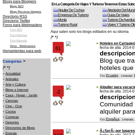
Blogs para Bloggers
En La Categoria De Viajes Y Turismo Tenemos Estas Subc
Blogs SEO
Alquiler De Coches
Alrededor Del Mun
Blogs Recursos bloggers
Empresas De Turismo
Guias De Viajes
Directorio RSS
Monta
Turismo De Aventur
Directorio Twitter
Turismo Rural
Viajes Y Turismo Ot
Foros para Webmasters
Foro SEO
Aqui salen solo los blogs editados en su idioma
Foro Adsense
/* */
Foro Adwords
Hoteles en Cartage
Otros - Webmasters
fecha de alta: 2014-
61
Herramientas para web
descripcio
Blog que tra
>
Categorias
hoteles que
/* */
-
Actualidad
Ecuador
Pais:
-
Lenguaje:
-
Animales
-
Arte y Cultura
Alquiler para vacac
-
Blogs e Internet
fecha de alta: 2014-
-2
-
Casa - Hogar - Jardin
descripcio
-
Ciencias
Comunidad p
-
Cine - Ocio
alquiler par
-
Cocina
-
Compras
EspaÃ±a
Pais:
-
Lenguaje:
-
Deportes
-
Directorios de Blogs
Â¿SerÃ¡ por lugare
-
Energia