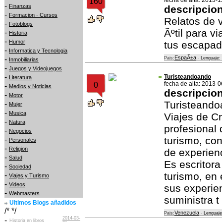
fecha de alta: 2013-1
160
-
Finanzas
descripcio
-
Formacion - Cursos
Relatos de v
-
Fotoblogs
Ãºtil para vi
-
Historia
-
Humor
tus escapad
-
Informatica y Tecnologia
EspaÃ±a
-
Pais:
-
Lenguaje:
Inmobiliarias
-
Juegos y Videojuegos
-
Turisteandoando
Literatura
fecha de alta: 2013-
0
-
Medios y Noticias
descripcio
-
Motor
Turisteando
-
Mujer
-
Musica
Viajes de Cr
-
Natura
profesional 
-
Negocios
turismo, co
-
Personales
-
Religion
de experien
-
Salud
Es escritora
-
Sociedad
turismo, en 
-
Viajes y Turismo
-
Videos
sus experien
-
Webmasters
suministra t
Ultimos Blogs añadidos
/* */
Venezuela
Pais:
-
Lenguaje
2014-03-
-
Historia en libros