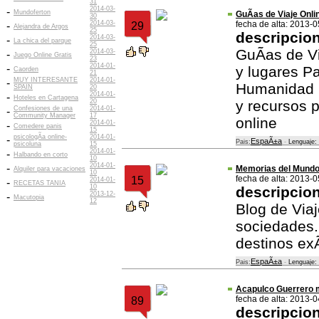
31
2014-03-
-
Mundoferton
GuÃ­as de Viaje Onli
30
2014-03-
fecha de alta: 2013-
-
29
Alejandra de Argos
25
descripcio
2014-03-
-
La chica del parque
25
GuÃ­as de V
2014-03-
-
Juego Online Gratis
23
2014-01-
-
y lugares Pa
Caorden
21
MUY INTERESANTE
2014-01-
-
Humanidad 
SPAIN
20
2014-01-
-
Hoteles en Cartagena
20
y recursos p
Confesiones de una
2014-01-
-
Community Manager
17
online
2014-01-
-
Comedere panis
15
psicologÃ­a online-
2014-01-
-
EspaÃ±a
Pais:
-
Lenguaje:
psicoluna
15
2014-01-
-
Halbando en corto
10
2014-01-
-
Memorias del Mund
Alquiler para vacaciones
10
fecha de alta: 2013-
15
2014-01-
-
RECETAS TANIA
10
descripcio
2013-12-
-
Macutopia
12
Blog de Viaj
sociedades. 
destinos ex
EspaÃ±a
Pais:
-
Lenguaje:
Acapulco Guerrero 
fecha de alta: 2013-
89
descripcio