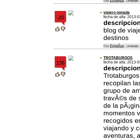
EspaÃ±a
Pais:
-
Lenguaje:
viajero nonada
fecha de alta: 2013-
-20
descripcio
blog de viaj
destinos
EspaÃ±a
Pais:
-
Lenguaje:
TROTABURGOS
fecha de alta: 2013-
136
descripcio
Trotaburgos
recopilan la
grupo de am
travÃ©s de s
de la pÃ¡gin
momentos v
recogidos e
viajando y 
aventuras, 