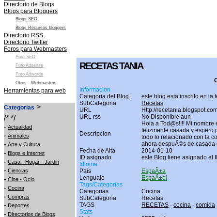
Directorio de Blogs
Blogs para Bloggers
Blogs SEO
Blogs Recursos bloggers
Directorio RSS
Directorio Twitter
Foros para Webmasters
Foro SEO
RECETAS TANIA
Foro Adsense
Foro Adwords
O
Otros - Webmasters
Informacion
Herramientas para web
Categoria del Blog :
este blog esta inscrito en la
SubCategoria
Recetas
>
Categorias
URL
Http://recetania.blogspot.com
URL rss
No Disponible aun
/* */
Hola a Tod@s!!!! Mi nombre 
-
Actualidad
felizmente casada y espero p
Descripcion
-
Animales
todo lo relacionado con la c
-
ahora despuÃ©s de casada c
Arte y Cultura
Fecha de Alta
2014-01-10
-
Blogs e Internet
ID asignado
este Blog tiene asignado el 
-
Casa - Hogar - Jardin
Idioma
-
Ciencias
Pais
EspaÃ±a
Lenguaje
EspaÃ±ol
-
Cine - Ocio
Tags/Categorias
-
Cocina
Categorias
Cocina
-
Compras
SubCategoria
Recetas
-
TAGS
RECETAS
-
cocina
-
comida
Deportes
Stats
-
Directorios de Blogs