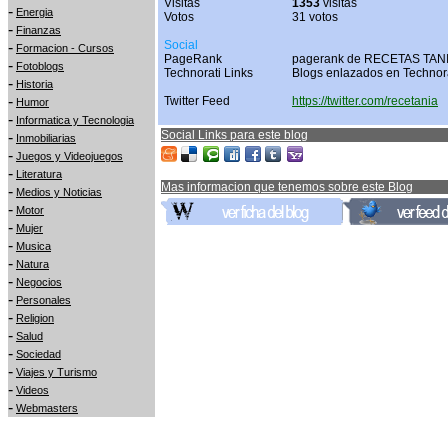
Visitas
1353
visitas
-
Energia
Votos
31 votos
-
Finanzas
Social
-
Formacion - Cursos
PageRank
pagerank de RECETAS TANI
-
Fotoblogs
Technorati Links
Blogs enlazados en Technor
-
Historia
-
Twitter Feed
https://twitter.com/recetania
Humor
-
Informatica y Tecnologia
Social Links para este blog
-
Inmobiliarias
-
Juegos y Videojuegos
-
Literatura
Mas informacion que tenemos sobre este Blog
-
Medios y Noticias
-
Motor
-
Mujer
-
Musica
-
Natura
-
Negocios
-
Personales
-
Religion
-
Salud
-
Sociedad
-
Viajes y Turismo
-
Videos
-
Webmasters