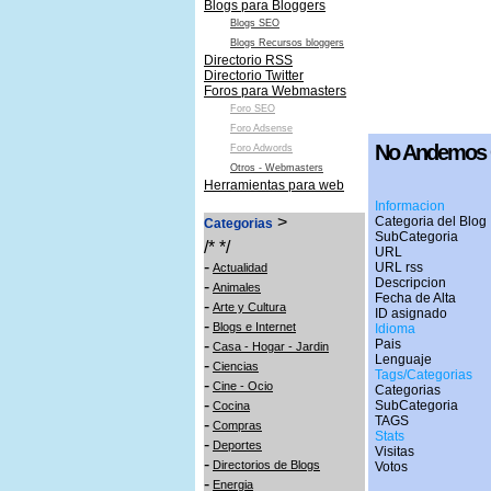
Blogs para Bloggers
Blogs SEO
Blogs Recursos bloggers
Directorio RSS
Directorio Twitter
Foros para Webmasters
Foro SEO
Foro Adsense
No Andemos C
Foro Adwords
Otros - Webmasters
Herramientas para web
Informacion
>
Categoria del Blog 
Categorias
SubCategoria
/* */
URL
-
URL rss
Actualidad
Descripcion
-
Animales
Fecha de Alta
-
Arte y Cultura
ID asignado
-
Blogs e Internet
Idioma
-
Pais
Casa - Hogar - Jardin
Lenguaje
-
Ciencias
Tags/Categorias
-
Cine - Ocio
Categorias
-
SubCategoria
Cocina
TAGS
-
Compras
Stats
-
Deportes
Visitas
-
Directorios de Blogs
Votos
-
Energia