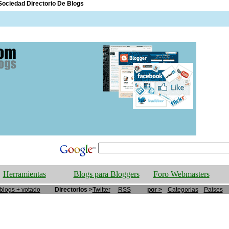
ociedad Directorio De Blogs
Herramientas
Blogs para Bloggers
Foro Webmasters
blogs + votado
Directorios >
Twitter
RSS
por >
Categorias
Paises