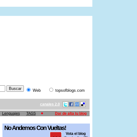
Web
topsofblogs.com
canales 2.0
Lenguajes
TAGS
Dar de alta tu blog
No Andemos Con Vueltas!
Vota el blog