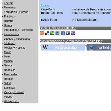
-
Energia
Social
-
Finanzas
PageRank
pagerank de Programas com
-
Formacion - Cursos
Technorati Links
Blogs enlazados en Technor
-
Fotoblogs
Twitter Feed
No Disponible aun
-
Historia
-
Humor
Social Links para este blog
-
Informatica y Tecnologia
-
Inmobiliarias
-
Juegos y Videojuegos
Mas informacion que tenemos sobre este Blog
-
Literatura
-
Medios y Noticias
-
Motor
-
Mujer
-
Musica
-
Natura
-
Negocios
-
Personales
-
Religion
-
Salud
-
Sociedad
-
Viajes y Turismo
-
Videos
-
Webmasters