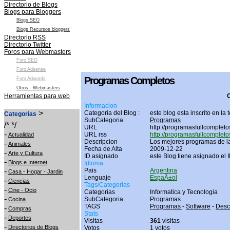
Directorio de Blogs
Blogs para Bloggers
Blogs SEO
Blogs Recursos bloggers
Directorio RSS
Directorio Twitter
Foros para Webmasters
Foro SEO
Foro Adsense
Programas Completos
Foro Adwords
Otros - Webmasters
Herramientas para web
O
Informacion
>
Categoria del Blog :
este blog esta inscrito en la
Categorias
SubCategoria
Programas
/* */
URL
http://programasfullcompleto
-
URL rss
http://programasfullcompleto
Actualidad
Descripcion
Los mejores programas de la
-
Animales
Fecha de Alta
2009-12-22
-
Arte y Cultura
ID asignado
este Blog tiene asignado el 
-
Blogs e Internet
Idioma
-
Pais
Argentina
Casa - Hogar - Jardin
Lenguaje
EspaÃ±ol
-
Ciencias
Tags/Categorias
-
Cine - Ocio
Categorias
Informatica y Tecnologia
-
SubCategoria
Programas
Cocina
TAGS
Programas
-
Software
-
Desc
-
Compras
Stats
-
Deportes
Visitas
361
visitas
-
Directorios de Blogs
Votos
1 votos