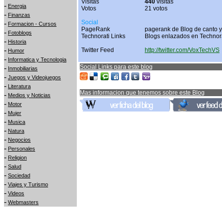
Visitas
440
visitas
-
Energia
Votos
21 votos
-
Finanzas
Social
-
Formacion - Cursos
PageRank
pagerank de Blog de canto y
-
Fotoblogs
Technorati Links
Blogs enlazados en Technor
-
Historia
-
Twitter Feed
http://twitter.com/VoxTechVS
Humor
-
Informatica y Tecnologia
Social Links para este blog
-
Inmobiliarias
-
Juegos y Videojuegos
-
Literatura
Mas informacion que tenemos sobre este Blog
-
Medios y Noticias
-
Motor
-
Mujer
-
Musica
-
Natura
-
Negocios
-
Personales
-
Religion
-
Salud
-
Sociedad
-
Viajes y Turismo
-
Videos
-
Webmasters