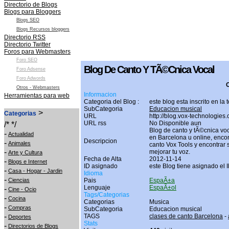
Directorio de Blogs
Blogs para Bloggers
Blogs SEO
Blogs Recursos bloggers
Directorio RSS
Directorio Twitter
Foros para Webmasters
Foro SEO
Blog De Canto Y TÃ©cnica Vocal
Foro Adsense
Foro Adwords
O
Otros - Webmasters
Informacion
Herramientas para web
Categoria del Blog :
este blog esta inscrito en la
SubCategoria
Educacion musical
>
Categorias
URL
http://blog.vox-technologies
URL rss
No Disponible aun
/* */
Blog de canto y tÃ©cnica vo
-
Actualidad
en Barcelona u online, enco
Descripcion
-
Animales
canto Vox Tools y encontrar
-
mejorar tu voz.
Arte y Cultura
Fecha de Alta
2012-11-14
-
Blogs e Internet
ID asignado
este Blog tiene asignado el 
-
Casa - Hogar - Jardin
Idioma
-
Ciencias
Pais
EspaÃ±a
Lenguaje
EspaÃ±ol
-
Cine - Ocio
Tags/Categorias
-
Cocina
Categorias
Musica
-
Compras
SubCategoria
Educacion musical
-
TAGS
clases de canto Barcelona
-
Deportes
Stats
-
Directorios de Blogs