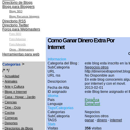
Directorio de Blogs
Blogs para Bloggers
Blogs SEO
Blogs Recursos bloggers
Directorio RSS
Directorio Twitter
Foros para Webmasters
Foro SEO
Como Ganar Dinero Extra Por
Foro Adsense
Foro Adwords
Internet
Otros - Webmasters
O
Herramientas para web
Informacion
Categoria del Blog :
este blog esta inscrito en la
>
Categorias
SubCategoria
Negocios otros
/* */
URL
http://dineroextraporinet.blo
-
URL rss
No Disponible aun
Actualidad
En este blog conocereis alg
-
Animales
Descripcion
por internet y con el movil.
-
Arte y Cultura
Fecha de Alta
2013-02-01
-
ID asignado
este Blog tiene asignado el 
Blogs e Internet
Idioma
-
Casa - Hogar - Jardin
Pais
EspaÃ±a
-
Ciencias
Lenguaje
EspaÃ±ol
-
Cine - Ocio
Tags/Categorias
-
Categorias
Negocios
Cocina
SubCategoria
Negocios otros
-
Compras
TAGS
ganar
-
dinero
-
internet
-
Deportes
Stats
-
Visitas
356
visitas
Directorios de Blogs