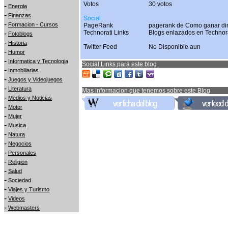
Votos
30 votos
-
Energia
-
Finanzas
Social
-
Formacion - Cursos
PageRank
pagerank de Como ganar dine
-
Technorati Links
Blogs enlazados en Technor
Fotoblogs
-
Historia
Twitter Feed
No Disponible aun
-
Humor
-
Informatica y Tecnologia
Social Links para este blog
-
Inmobiliarias
-
Juegos y Videojuegos
-
Literatura
Mas informacion que tenemos sobre este Blog
-
Medios y Noticias
-
Motor
-
Mujer
-
Musica
-
Natura
-
Negocios
-
Personales
-
Religion
-
Salud
-
Sociedad
-
Viajes y Turismo
-
Videos
-
Webmasters