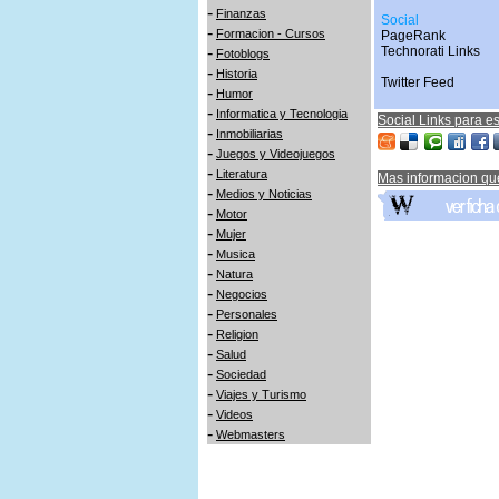
-
Finanzas
Social
-
Formacion - Cursos
PageRank
-
Technorati Links
Fotoblogs
-
Historia
Twitter Feed
-
Humor
-
Informatica y Tecnologia
Social Links para es
-
Inmobiliarias
-
Juegos y Videojuegos
-
Literatura
Mas informacion qu
-
Medios y Noticias
-
Motor
-
Mujer
-
Musica
-
Natura
-
Negocios
-
Personales
-
Religion
-
Salud
-
Sociedad
-
Viajes y Turismo
-
Videos
-
Webmasters