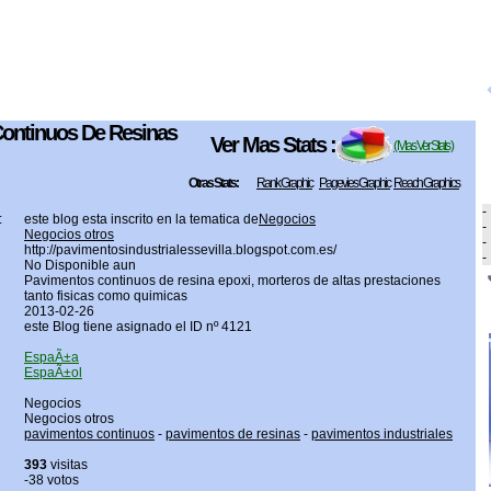
ontinuos De Resinas
Ver Mas Stats :
( Mas Ver Stats )
Otras Stats:
Rank Graphic
Pagevies Graphic
Reach Graphics
-
:
este blog esta inscrito en la tematica de
Negocios
-
Negocios otros
-
http://pavimentosindustrialessevilla.blogspot.com.es/
-
No Disponible aun
Pavimentos continuos de resina epoxi, morteros de altas prestaciones
tanto fisicas como quimicas
2013-02-26
este Blog tiene asignado el ID nº 4121
EspaÃ±a
EspaÃ±ol
Negocios
Negocios otros
pavimentos continuos
-
pavimentos de resinas
-
pavimentos industriales
393
visitas
-38 votos