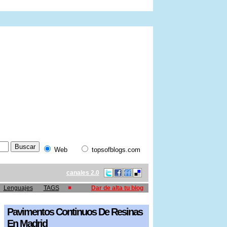
Web
topsofblogs.com
canales 2.0
Lenguajes
TAGS
Dar de alta tu blog
Pavimentos Continuos De Resinas
En Madrid