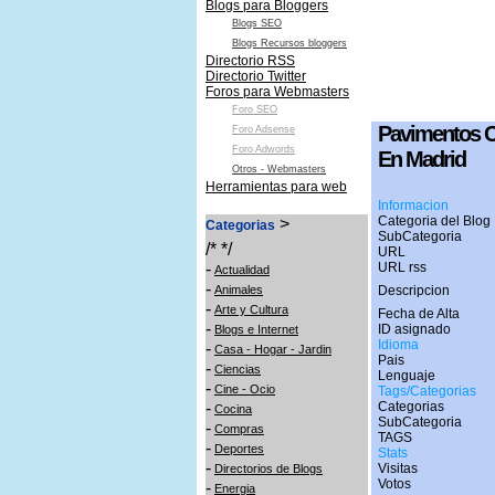
Blogs para Bloggers
Blogs SEO
Blogs Recursos bloggers
Directorio RSS
Directorio Twitter
Foros para Webmasters
Foro SEO
Pavimentos C
Foro Adsense
Foro Adwords
En Madrid
Otros - Webmasters
Herramientas para web
Informacion
Categoria del Blog 
>
Categorias
SubCategoria
/* */
URL
-
URL rss
Actualidad
-
Animales
Descripcion
-
Arte y Cultura
Fecha de Alta
-
ID asignado
Blogs e Internet
Idioma
-
Casa - Hogar - Jardin
Pais
-
Ciencias
Lenguaje
-
Cine - Ocio
Tags/Categorias
-
Categorias
Cocina
SubCategoria
-
Compras
TAGS
-
Deportes
Stats
-
Visitas
Directorios de Blogs
Votos
-
Energia