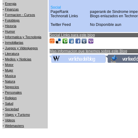
-
Energia
Social
-
Finanzas
PageRank
pagerank de Sindrome imper
-
Formacion - Cursos
Technorati Links
Blogs enlazados en Technor
-
Fotoblogs
Twitter Feed
No Disponible aun
-
Historia
-
Humor
Social Links para este blog
-
Informatica y Tecnologia
-
Inmobiliarias
-
Juegos y Videojuegos
Mas informacion que tenemos sobre este Blog
-
Literatura
-
Medios y Noticias
-
Motor
-
Mujer
-
Musica
-
Natura
-
Negocios
-
Personales
-
Religion
-
Salud
-
Sociedad
-
Viajes y Turismo
-
Videos
-
Webmasters