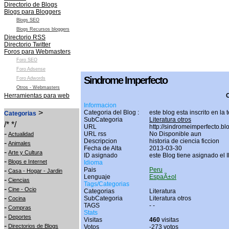
Directorio de Blogs
Blogs para Bloggers
Blogs SEO
Blogs Recursos bloggers
Directorio RSS
Directorio Twitter
Foros para Webmasters
Foro SEO
Foro Adsense
Sindrome Imperfecto
Foro Adwords
Otros - Webmasters
Herramientas para web
O
Informacion
>
Categoria del Blog :
este blog esta inscrito en la
Categorias
SubCategoria
Literatura otros
/* */
URL
http://sindromeimperfecto.bl
-
URL rss
No Disponible aun
Actualidad
Descripcion
historia de ciencia ficcion
-
Animales
Fecha de Alta
2013-03-30
-
Arte y Cultura
ID asignado
este Blog tiene asignado el 
-
Blogs e Internet
Idioma
-
Pais
Peru
Casa - Hogar - Jardin
Lenguaje
EspaÃ±ol
-
Ciencias
Tags/Categorias
-
Cine - Ocio
Categorias
Literatura
-
SubCategoria
Literatura otros
Cocina
TAGS
-
-
-
Compras
Stats
-
Deportes
Visitas
460
visitas
-
Directorios de Blogs
Votos
-273 votos