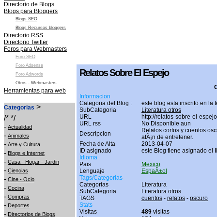
Directorio de Blogs
Blogs para Bloggers
Blogs SEO
Blogs Recursos bloggers
Directorio RSS
Directorio Twitter
Foros para Webmasters
Foro SEO
Foro Adsense
Relatos Sobre El Espejo
Foro Adwords
Otros - Webmasters
O
Herramientas para web
Informacion
Categoria del Blog :
este blog esta inscrito en la
>
Categorias
SubCategoria
Literatura otros
URL
http://relatos-sobre-el-espej
/* */
URL rss
No Disponible aun
-
Actualidad
Relatos cortos y cuentos osc
Descripcion
-
Animales
afÃ¡n de entretener.
-
Fecha de Alta
2013-04-07
Arte y Cultura
ID asignado
este Blog tiene asignado el 
-
Blogs e Internet
Idioma
-
Casa - Hogar - Jardin
Pais
Mexico
-
Ciencias
Lenguaje
EspaÃ±ol
Tags/Categorias
-
Cine - Ocio
Categorias
Literatura
-
Cocina
SubCategoria
Literatura otros
-
Compras
TAGS
cuentos
-
relatos
-
oscuro
-
Stats
Deportes
Visitas
489
visitas
-
Directorios de Blogs