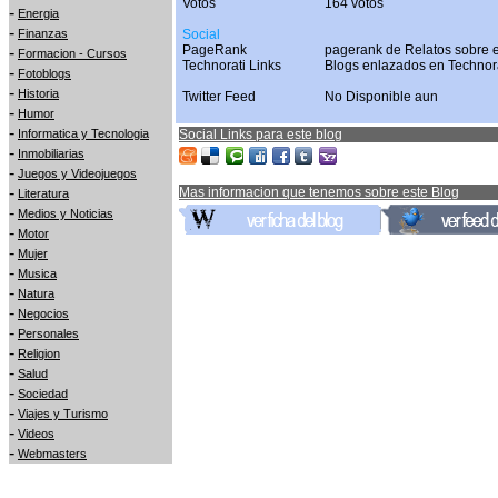
Votos
164 votos
-
Energia
-
Finanzas
Social
PageRank
pagerank de Relatos sobre e
-
Formacion - Cursos
Technorati Links
Blogs enlazados en Technor
-
Fotoblogs
-
Historia
Twitter Feed
No Disponible aun
-
Humor
-
Informatica y Tecnologia
Social Links para este blog
-
Inmobiliarias
-
Juegos y Videojuegos
-
Mas informacion que tenemos sobre este Blog
Literatura
-
Medios y Noticias
-
Motor
-
Mujer
-
Musica
-
Natura
-
Negocios
-
Personales
-
Religion
-
Salud
-
Sociedad
-
Viajes y Turismo
-
Videos
-
Webmasters