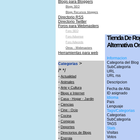
Blogs para Bloggers
Blogs SEO
Blogs Recursos bloggers
Directorio RSS
Directorio Twitter
Foros para Webmasters
Foro SEO
Tienda De Ro
Foro Adsense
Foro Adwords
Alternativa O
Otros - Webmasters
Herramientas para web
Informacion
Categoria del Blog 
>
Categorias
SubCategoria
/* */
URL
-
URL rss
Actualidad
-
Animales
Descripcion
-
Arte y Cultura
Fecha de Alta
-
ID asignado
Blogs e Internet
Idioma
-
Casa - Hogar - Jardin
Pais
-
Ciencias
Lenguaje
-
Cine - Ocio
Tags/Categorias
-
Categorias
Cocina
SubCategoria
-
Compras
TAGS
-
Deportes
Stats
-
Visitas
Directorios de Blogs
Votos
-
Energia