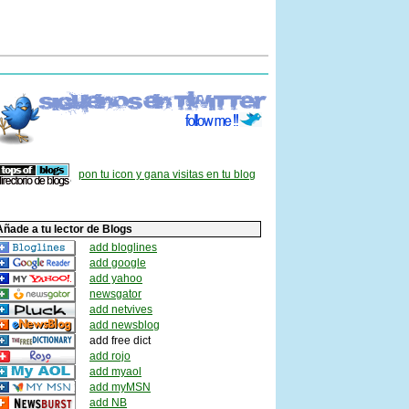
pon tu icon y gana visitas en tu blog
Añade a tu lector de Blogs
add bloglines
add google
add yahoo
newsgator
add netvives
add newsblog
add free dict
add rojo
add myaol
add myMSN
add NB