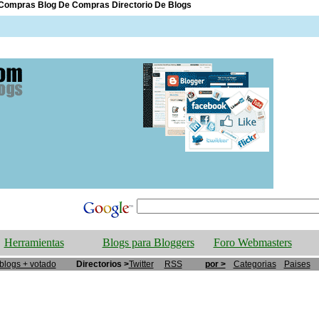
e Compras Blog De Compras Directorio De Blogs
Herramientas
Blogs para Bloggers
Foro Webmasters
blogs + votado
Directorios >
Twitter
RSS
por >
Categorias
Paises