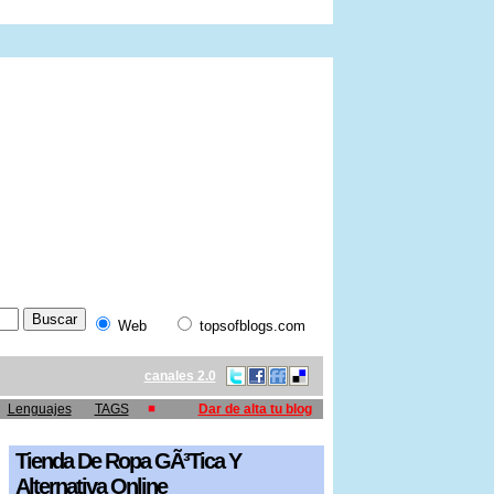
Web
topsofblogs.com
canales 2.0
Lenguajes
TAGS
Dar de alta tu blog
Tienda De Ropa GÃ³tica Y
Alternativa Online