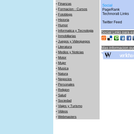
-
Finanzas
Social
-
Formacion - Cursos
PageRank
-
Technorati Links
Fotoblogs
-
Historia
Twitter Feed
-
Humor
-
Informatica y Tecnologia
Social Links para es
-
Inmobiliarias
-
Juegos y Videojuegos
-
Literatura
Mas informacion qu
-
Medios y Noticias
-
Motor
-
Mujer
-
Musica
-
Natura
-
Negocios
-
Personales
-
Religion
-
Salud
-
Sociedad
-
Viajes y Turismo
-
Videos
-
Webmasters