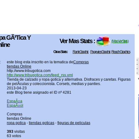
pa GÃ³tica Y
Ver Mas Stats :
( Mas Ver Stats )
nline
Otras Stats:
Rank Graphic
Pagevies Graphic
Reach Graphics
-
:
este blog esta inscrito en la tematica de
Compras
-
tiendas Online
-
http://www.tribugotica.com
-
http://www.tribugotica.com/feed_rss.xml
Tienda de calzado y ropa gotica y alternativa. Disfraces y caretas. Figuras
de pelÃ­culas y coleccionista. Corsets, medias y panties.
2013-04-23
este Blog tiene asignado el ID nº 4281
EspaÃ±a
EspaÃ±ol
Compras
tiendas Online
ropa gotica
-
tiendas goticas
-
figuras de peliculas
393
visitas
63 votos