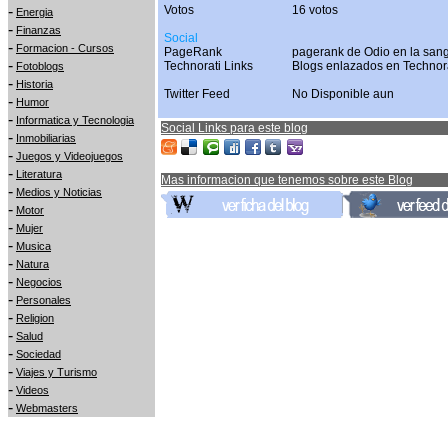
-
Votos
16 votos
Energia
-
Finanzas
Social
-
Formacion - Cursos
PageRank
pagerank de Odio en la sang
-
Technorati Links
Blogs enlazados en Technor
Fotoblogs
-
Historia
Twitter Feed
No Disponible aun
-
Humor
-
Informatica y Tecnologia
Social Links para este blog
-
Inmobiliarias
-
Juegos y Videojuegos
-
Literatura
Mas informacion que tenemos sobre este Blog
-
Medios y Noticias
-
Motor
-
Mujer
-
Musica
-
Natura
-
Negocios
-
Personales
-
Religion
-
Salud
-
Sociedad
-
Viajes y Turismo
-
Videos
-
Webmasters