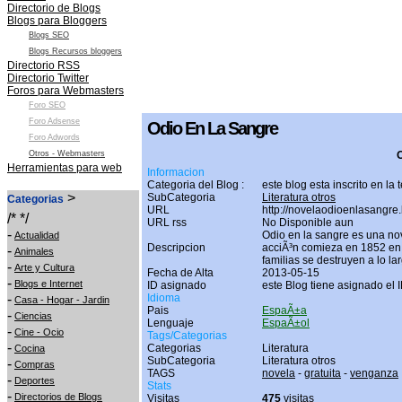
Directorio de Blogs
Blogs para Bloggers
Blogs SEO
Blogs Recursos bloggers
Directorio RSS
Directorio Twitter
Foros para Webmasters
Foro SEO
Foro Adsense
Odio En La Sangre
Foro Adwords
Otros - Webmasters
O
Herramientas para web
Informacion
Categoria del Blog :
este blog esta inscrito en la
>
SubCategoria
Literatura otros
Categorias
URL
http://novelaodioenlasangre
/* */
URL rss
No Disponible aun
-
Odio en la sangre es una nov
Actualidad
Descripcion
acciÃ³n comieza en 1852 en
-
Animales
familias se destruyen a lo la
-
Arte y Cultura
Fecha de Alta
2013-05-15
-
Blogs e Internet
ID asignado
este Blog tiene asignado el 
-
Idioma
Casa - Hogar - Jardin
Pais
EspaÃ±a
-
Ciencias
Lenguaje
EspaÃ±ol
-
Cine - Ocio
Tags/Categorias
-
Categorias
Literatura
Cocina
SubCategoria
Literatura otros
-
Compras
TAGS
novela
-
gratuita
-
venganza
-
Deportes
Stats
-
Directorios de Blogs
Visitas
475
visitas