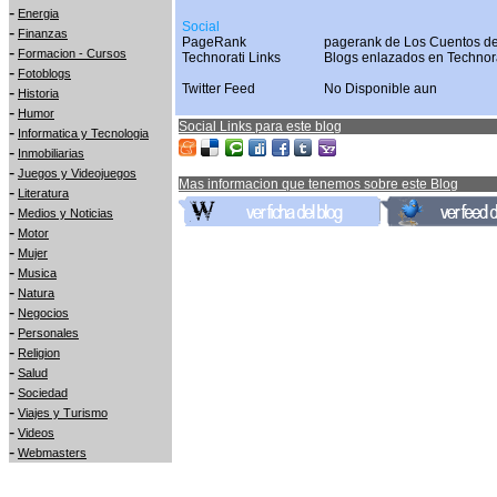
-
Energia
Social
-
Finanzas
PageRank
pagerank de Los Cuentos de
-
Formacion - Cursos
Technorati Links
Blogs enlazados en Technor
-
Fotoblogs
Twitter Feed
No Disponible aun
-
Historia
-
Humor
Social Links para este blog
-
Informatica y Tecnologia
-
Inmobiliarias
-
Juegos y Videojuegos
Mas informacion que tenemos sobre este Blog
-
Literatura
-
Medios y Noticias
-
Motor
-
Mujer
-
Musica
-
Natura
-
Negocios
-
Personales
-
Religion
-
Salud
-
Sociedad
-
Viajes y Turismo
-
Videos
-
Webmasters