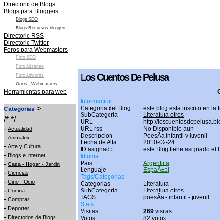
Directorio de Blogs
Blogs para Bloggers
Blogs SEO
Blogs Recursos bloggers
Directorio RSS
Directorio Twitter
Foros para Webmasters
Foro SEO
Foro Adsense
Los Cuentos De Pelusa
Foro Adwords
Otros - Webmasters
Herramientas para web
O
Informacion
>
Categoria del Blog :
este blog esta inscrito en la
Categorias
SubCategoria
Literatura otros
/* */
URL
http://loscuentosdepelusa.b
-
URL rss
No Disponible aun
Actualidad
Descripcion
PoesÃ­a infantil y juvenil
-
Animales
Fecha de Alta
2010-02-24
-
Arte y Cultura
ID asignado
este Blog tiene asignado el 
-
Blogs e Internet
Idioma
-
Pais
Argentina
Casa - Hogar - Jardin
Lenguaje
EspaÃ±ol
-
Ciencias
Tags/Categorias
-
Cine - Ocio
Categorias
Literatura
-
SubCategoria
Literatura otros
Cocina
TAGS
poesÃ­a
-
infantil
-
juvenil
-
Compras
Stats
-
Deportes
Visitas
269
visitas
-
Directorios de Blogs
Votos
82 votos