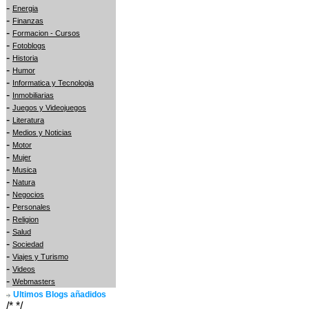
-
Energia
-
Finanzas
-
Formacion - Cursos
-
Fotoblogs
-
Historia
-
Humor
-
Informatica y Tecnologia
-
Inmobiliarias
-
Juegos y Videojuegos
-
Literatura
-
Medios y Noticias
-
Motor
-
Mujer
-
Musica
-
Natura
-
Negocios
-
Personales
-
Religion
-
Salud
-
Sociedad
-
Viajes y Turismo
-
Videos
-
Webmasters
Ultimos Blogs añadidos
/* */