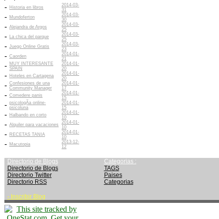
2014-03-
-
Historia en libros
31
2014-03-
-
Mundoferton
30
2014-03-
-
Alejandra de Argos
25
2014-03-
-
La chica del parque
25
2014-03-
-
Juego Online Gratis
23
2014-01-
-
Caorden
21
MUY INTERESANTE
2014-01-
-
SPAIN
20
2014-01-
-
Hoteles en Cartagena
20
Confesiones de una
2014-01-
-
Community Manager
17
2014-01-
-
Comedere panis
15
psicologÃ­a online-
2014-01-
-
psicoluna
15
2014-01-
-
Halbando en corto
10
2014-01-
-
Alquiler para vacaciones
10
2014-01-
-
RECETAS TANIA
10
2013-12-
-
Macutopia
12
Directorio de Blogs
Categorias :
Directorio de Blogs
TAGS
Directorio Twitter
Paises
Directorio RSS
Categorias
-
Inscribir Blog