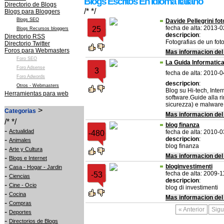
Blogs Escritos En Idioma Italiano
Directorio de Blogs
/* */
Blogs para Bloggers
Blogs SEO
Davide Pellegrini fo
fecha de alta: 2013-
25
Blogs Recursos bloggers
descripcion
:
Directorio RSS
Fotografias de un fot
Directorio Twitter
Foros para Webmasters
Mas informacion del
Foro SEO
La Guida Informatic
Foro Adsense
3
fecha de alta: 2010-
Foro Adwords
descripcion
:
Otros - Webmasters
Blog su Hi-tech, Inte
Herramientas para web
software.Guide alla ri
sicurezza) e malware
>
Categorias
Mas informacion del
/* */
blog finanza
-
Actualidad
fecha de alta: 2010-
-480
-
descripcion
:
Animales
blog finanza
-
Arte y Cultura
Mas informacion del
-
Blogs e Internet
-
bloginvestimenti
Casa - Hogar - Jardin
fecha de alta: 2009-1
-53
-
Ciencias
descripcion
:
-
Cine - Ocio
blog di investimenti
-
Cocina
Mas informacion del
-
Compras
« Anterior
Sigu
-
Deportes
-
Directorios de Blogs