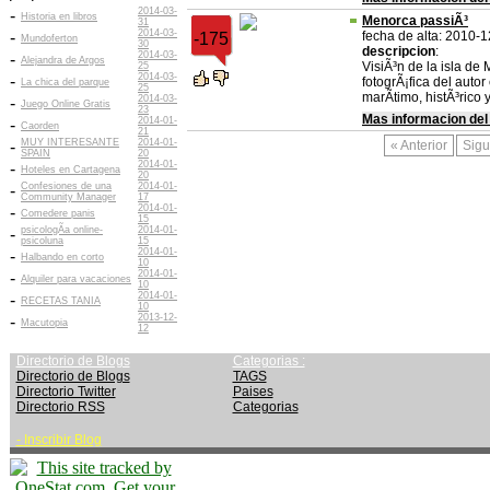
2014-03-
-
Historia en libros
Menorca passiÃ³
31
2014-03-
-
fecha de alta: 2010-
-175
Mundoferton
30
descripcion
:
2014-03-
-
Alejandra de Argos
VisiÃ³n de la isla de 
25
2014-03-
-
fotogrÃ¡fica del autor
La chica del parque
25
marÃ­timo, histÃ³rico y
2014-03-
-
Juego Online Gratis
23
Mas informacion del
2014-01-
-
Caorden
21
MUY INTERESANTE
2014-01-
-
« Anterior
Sigu
SPAIN
20
2014-01-
-
Hoteles en Cartagena
20
Confesiones de una
2014-01-
-
Community Manager
17
2014-01-
-
Comedere panis
15
psicologÃ­a online-
2014-01-
-
psicoluna
15
2014-01-
-
Halbando en corto
10
2014-01-
-
Alquiler para vacaciones
10
2014-01-
-
RECETAS TANIA
10
2013-12-
-
Macutopia
12
Directorio de Blogs
Categorias :
Directorio de Blogs
TAGS
Directorio Twitter
Paises
Directorio RSS
Categorias
-
Inscribir Blog