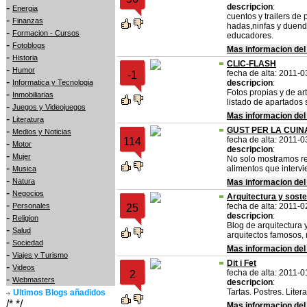
-
descripcion
:
Energia
cuentos y trailers de 
-
Finanzas
hadas,ninfas y duende
-
Formacion - Cursos
educadores.
-
Fotoblogs
Mas informacion del
-
Historia
CLIC-FLASH
-
Humor
fecha de alta: 2011-0
-1
-
Informatica y Tecnologia
descripcion
:
Fotos propias y de ar
-
Inmobiliarias
listado de apartados s
-
Juegos y Videojuegos
Mas informacion del
-
Literatura
-
GUST PER LA CUIN
Medios y Noticias
fecha de alta: 2011-0
114
-
Motor
descripcion
:
-
Mujer
No solo mostramos rec
-
alimentos que intervi
Musica
-
Natura
Mas informacion del
-
Negocios
Arquitectura y soste
-
Personales
fecha de alta: 2011-0
25
descripcion
:
-
Religion
Blog de arquitectura y
-
Salud
arquitectos famosos,
-
Sociedad
Mas informacion del
-
Viajes y Turismo
Dit i Fet
-
Videos
fecha de alta: 2011-0
2
-
Webmasters
descripcion
:
Tartas. Postres. Liter
Ultimos Blogs añadidos
/* */
Mas informacion del