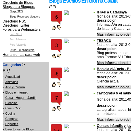
Blogs Escritos En Idioma Catala
Directorio de Blogs
/* */
Blogs para Bloggers
Blogs SEO
Israel a Catalunya
fecha de alta: 2013-
6
Blogs Recursos bloggers
descripcion
:
Directorio RSS
InformaciÃ³n en catal
Directorio Twitter
de Israel y Catalunya
Foros para Webmasters
Mas informacion del
Foro SEO
Foro Adsense
TESACU
fecha de alta: 2013-
3
Foro Adwords
descripcion
:
Otros - Webmasters
Blog professional que 
Herramientas para web
amb FormaciÃ³ i Educ
Mas informacion del
>
Categorias
Bon dia ciÃ¨ncia - B
/* */
fecha de alta: 2012-
-6
-
Actualidad
descripcion
:
-
Ciencia actual
Animales
-
Mas informacion del
Arte y Cultura
-
Blogs e Internet
cartografia y el mun
-
7
Casa - Hogar - Jardin
fecha de alta: 2011-0
-
Ciencias
descripcion
:
-
Cine - Ocio
cartografia, mapes, h
-
Cocina
curiosidades
-
Compras
Mas informacion del
-
Deportes
Contes infantils y ju
-
Directorios de Blogs
fecha de alta: 2011-0
56