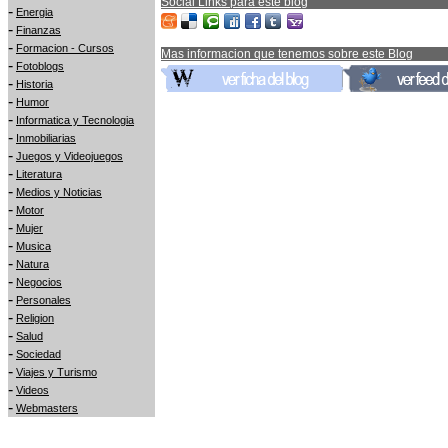
Social Links para este blog
-
Energia
-
Finanzas
-
Formacion - Cursos
Mas informacion que tenemos sobre este Blog
-
Fotoblogs
-
Historia
-
Humor
-
Informatica y Tecnologia
-
Inmobiliarias
-
Juegos y Videojuegos
-
Literatura
-
Medios y Noticias
-
Motor
-
Mujer
-
Musica
-
Natura
-
Negocios
-
Personales
-
Religion
-
Salud
-
Sociedad
-
Viajes y Turismo
-
Videos
-
Webmasters