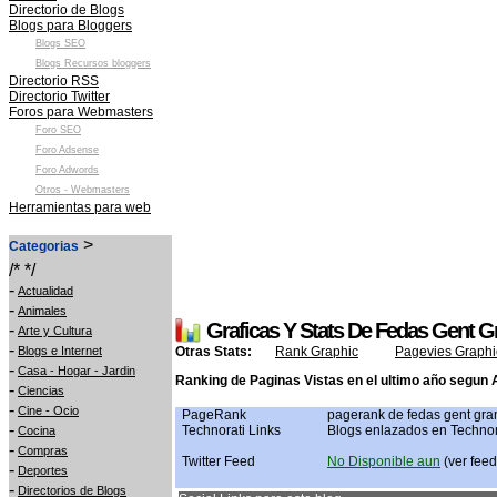
Directorio de Blogs
Blogs para Bloggers
Blogs SEO
Blogs Recursos bloggers
Directorio RSS
Directorio Twitter
Foros para Webmasters
Foro SEO
Foro Adsense
Foro Adwords
Otros - Webmasters
Herramientas para web
>
Categorias
/* */
-
Actualidad
-
Animales
Graficas Y Stats De Fedas Gent G
-
Arte y Cultura
-
Blogs e Internet
Otras Stats:
Rank Graphic
Pagevies Graphi
-
Casa - Hogar - Jardin
Ranking de Paginas Vistas en el ultimo año segun 
-
Ciencias
-
Cine - Ocio
PageRank
pagerank de fedas gent gra
-
Technorati Links
Blogs enlazados en Technor
Cocina
-
Compras
Twitter Feed
No Disponible aun
(ver feed 
-
Deportes
-
Directorios de Blogs