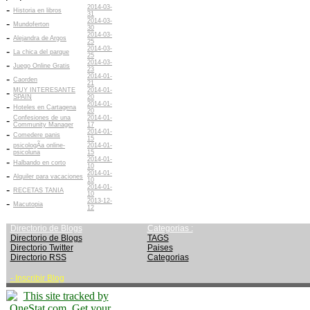
2014-03-
-
Historia en libros
31
2014-03-
-
Mundoferton
30
2014-03-
-
Alejandra de Argos
25
2014-03-
-
La chica del parque
25
2014-03-
-
Juego Online Gratis
23
2014-01-
-
Caorden
21
MUY INTERESANTE
2014-01-
-
SPAIN
20
2014-01-
-
Hoteles en Cartagena
20
Confesiones de una
2014-01-
-
Community Manager
17
2014-01-
-
Comedere panis
15
psicologÃ­a online-
2014-01-
-
psicoluna
15
2014-01-
-
Halbando en corto
10
2014-01-
-
Alquiler para vacaciones
10
2014-01-
-
RECETAS TANIA
10
2013-12-
-
Macutopia
12
Directorio de Blogs
Categorias :
Directorio de Blogs
TAGS
Directorio Twitter
Paises
Directorio RSS
Categorias
-
Inscribir Blog