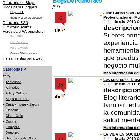
Blogs De Puerto Rico
Directorio de Blogs
/* */
Blogs para Bloggers
Blogs SEO
Juan Carlos Soto - M
Profesionales en Mul
-2
Blogs Recursos bloggers
fecha de alta: 2013-
Directorio RSS
descripcio
Directorio Twitter
Foros para Webmasters
Si eres prin
Foro SEO
experiencia
Foro Adsense
Foro Adwords
herramienta
Otros - Webmasters
que puedas 
Herramientas para web
negocio mult
>
Categorias
Mas informacion del
/* */
Los colores de la esq
-
Actualidad
fecha de alta: 2011-0
96
-
Animales
descripcio
-
Arte y Cultura
Blog literar
-
Blogs e Internet
familiar, ed
-
Casa - Hogar - Jardin
-
Ciencias
la comunida
-
Cine - Ocio
salud menta
-
Cocina
-
Compras
Mas informacion del
-
Deportes
LA VIDA EN SOCIE
-
Directorios de Blogs
fecha de alta: 2010-
23