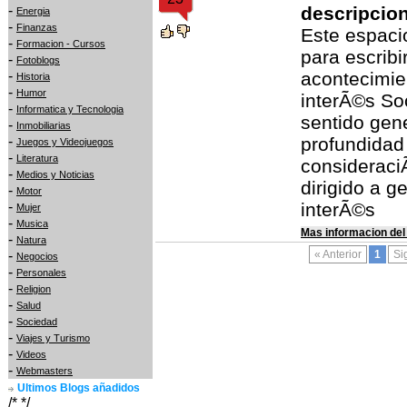
-
descripcio
Energia
-
Finanzas
Este espacio
-
Formacion - Cursos
para escribi
-
Fotoblogs
-
acontecimie
Historia
-
Humor
interÃ©s Soc
-
Informatica y Tecnologia
sentido gen
-
Inmobiliarias
-
profundidad 
Juegos y Videojuegos
-
Literatura
consideraci
-
Medios y Noticias
dirigido a g
-
Motor
-
interÃ©s
Mujer
-
Musica
Mas informacion del
-
Natura
-
« Anterior
1
Si
Negocios
-
Personales
-
Religion
-
Salud
-
Sociedad
-
Viajes y Turismo
-
Videos
-
Webmasters
Ultimos Blogs añadidos
/* */