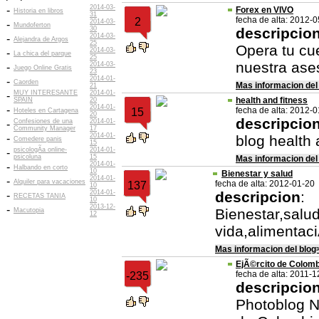
2014-03-
-
Forex en VIVO
Historia en libros
31
fecha de alta: 2012-
2
2014-03-
-
Mundoferton
30
descripcio
2014-03-
-
Alejandra de Argos
25
Opera tu cu
2014-03-
-
La chica del parque
25
nuestra ases
2014-03-
-
Juego Online Gratis
23
2014-01-
-
Caorden
Mas informacion del
21
MUY INTERESANTE
2014-01-
-
health and fitness
SPAIN
20
2014-01-
-
fecha de alta: 2012-
15
Hoteles en Cartagena
20
descripcio
Confesiones de una
2014-01-
-
Community Manager
17
2014-01-
-
blog health 
Comedere panis
15
psicologÃ­a online-
2014-01-
-
psicoluna
15
Mas informacion del
2014-01-
-
Halbando en corto
10
Bienestar y salud
2014-01-
-
Alquiler para vacaciones
fecha de alta: 2012-01-20
137
10
2014-01-
descripcion
:
-
RECETAS TANIA
10
2013-12-
-
Bienestar,salud
Macutopia
12
vida,alimentaci
Mas informacion del blog
EjÃ©rcito de Colomb
fecha de alta: 2011-1
-235
descripcio
Photoblog N