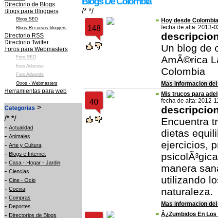
Blogs De Colombia
Directorio de Blogs
/* */
Blogs para Bloggers
Blogs SEO
Hoy desde Colombi
fecha de alta: 2013-
148
Blogs Recursos bloggers
descripcio
Directorio RSS
Directorio Twitter
Un blog de 
Foros para Webmasters
AmÃ©rica La
Foro SEO
Foro Adsense
Colombia
Foro Adwords
Mas informacion del
Otros - Webmasters
Herramientas para web
Mis trucos para ade
fecha de alta: 2012-1
40
>
descripcio
Categorias
/* */
Encuentra t
-
Actualidad
dietas equil
-
Animales
ejercicios, 
-
Arte y Cultura
-
Blogs e Internet
psicolÃ³gic
-
Casa - Hogar - Jardin
manera sana,
-
Ciencias
utilizando l
-
Cine - Ocio
-
Cocina
naturaleza.
-
Compras
Mas informacion del
-
Deportes
-
Â¿Zumbidos En Los
Directorios de Blogs