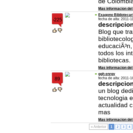
de Colombi
Mas informacion del
Exagono Bibliotecar
fecha de alta: 2011-1
-225
descripcio
Blog que tr
bibliotecolog
educaciÃ³n,
todos los in
bibliotecas.
Mas informacion del
ggh enrgy
fecha de alta: 2011-1
89
descripcio
un blog dedi
tecnologia 
actualidad 
mas
Mas informacion del
« Anterior
1
2
3
4