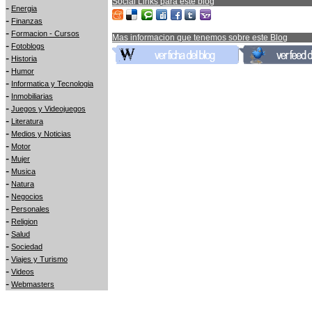
Social Links para este blog
-
Energia
-
Finanzas
-
Formacion - Cursos
Mas informacion que tenemos sobre este Blog
-
Fotoblogs
-
Historia
-
Humor
-
Informatica y Tecnologia
-
Inmobiliarias
-
Juegos y Videojuegos
-
Literatura
-
Medios y Noticias
-
Motor
-
Mujer
-
Musica
-
Natura
-
Negocios
-
Personales
-
Religion
-
Salud
-
Sociedad
-
Viajes y Turismo
-
Videos
-
Webmasters