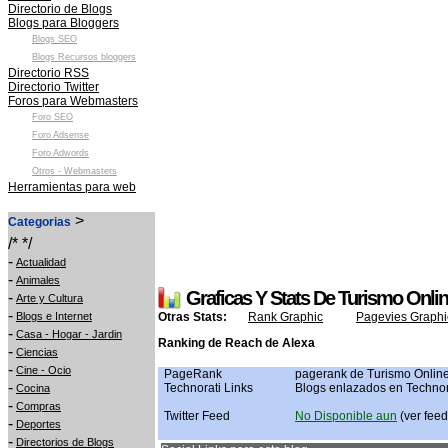
Directorio de Blogs
Blogs para Bloggers
Blogs SEO
Blogs Recursos bloggers
Directorio RSS
Directorio Twitter
Foros para Webmasters
Foro SEO
Foro Adsense
Foro Adwords
Otros - Webmasters
Herramientas para web
>
Categorias
/* */
-
Actualidad
-
Animales
Graficas Y Stats De Turismo Onli
-
Arte y Cultura
-
Blogs e Internet
Otras Stats:
Rank Graphic
Pagevies Graphi
-
Casa - Hogar - Jardin
Ranking de Reach de Alexa
-
Ciencias
-
Cine - Ocio
PageRank
pagerank de Turismo Online
-
Technorati Links
Blogs enlazados en Technor
Cocina
-
Compras
Twitter Feed
No Disponible aun
(ver feed 
-
Deportes
-
Directorios de Blogs