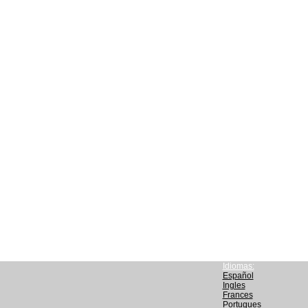
Idiomas:
Español
Ingles
Frances
Portugues