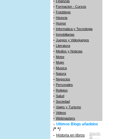
-
Finanzas
-
Formacion - Cursos
-
Fotoblogs
-
Historia
-
Humor
-
Informatica y Tecnologia
-
Inmobiliarias
-
Juegos y Videojuegos
-
Literatura
-
Medios y Noticias
-
Motor
-
Mujer
-
Musica
-
Natura
-
Negocios
-
Personales
-
Religion
-
Salud
-
Sociedad
-
Viajes y Turismo
-
Videos
-
Webmasters
Ultimos Blogs añadidos
/* */
2014-03-
-
Historia en libros
31