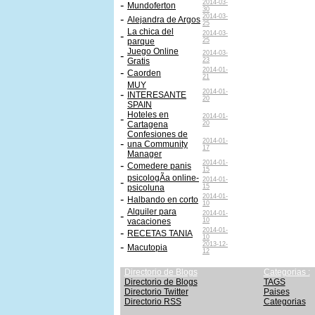
2014-03-
-
Mundoferton
30
2014-03-
-
Alejandra de Argos
25
La chica del
2014-03-
-
parque
25
Juego Online
2014-03-
-
Gratis
23
2014-01-
-
Caorden
21
MUY
2014-01-
-
INTERESANTE
20
SPAIN
Hoteles en
2014-01-
-
Cartagena
20
Confesiones de
2014-01-
-
una Community
17
Manager
2014-01-
-
Comedere panis
15
psicologÃ­a online-
2014-01-
-
psicoluna
15
2014-01-
-
Halbando en corto
10
Alquiler para
2014-01-
-
vacaciones
10
2014-01-
-
RECETAS TANIA
10
2013-12-
-
Macutopia
12
Directorio de Blogs
Categorias :
Directorio de Blogs
TAGS
Directorio Twitter
Paises
Directorio RSS
Categorias