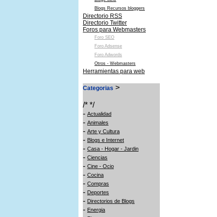
Blogs Recursos bloggers
Directorio RSS
Directorio Twitter
Foros para Webmasters
Foro SEO
Foro Adsense
Foro Adwords
Otros - Webmasters
Herramientas para web
>
Categorias
/* */
-
Actualidad
-
Animales
-
Arte y Cultura
-
Blogs e Internet
-
Casa - Hogar - Jardin
-
Ciencias
-
Cine - Ocio
-
Cocina
-
Compras
-
Deportes
-
Directorios de Blogs
-
Energia