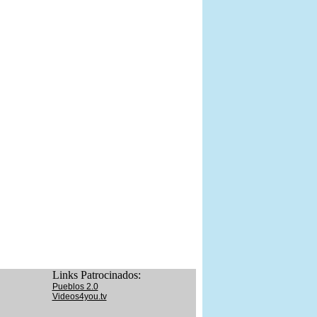
Links Patrocinados:
Pueblos 2.0
Videos4you.tv