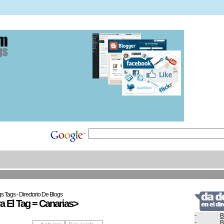
s Tags - Directorio De Blogs
 El Tag = Canarias>
-
B
-
B