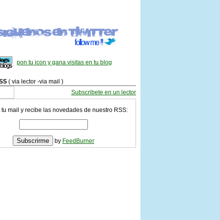
pon tu icon y gana visitas en tu blog
SS
( via lector -via mail )
Subscribete en un lector
 tu mail y recibe las novedades de nuestro RSS:
by
FeedBurner