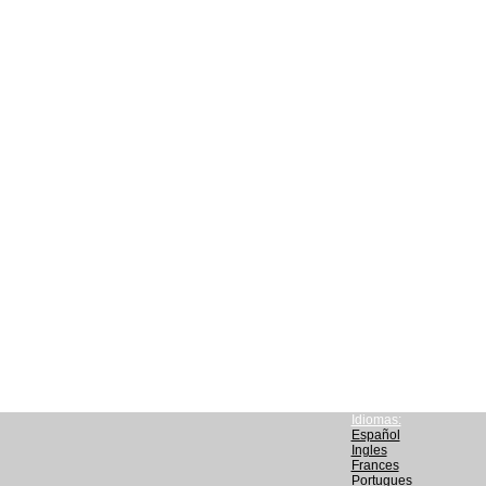
Idiomas:
Español
Ingles
Frances
Portugues