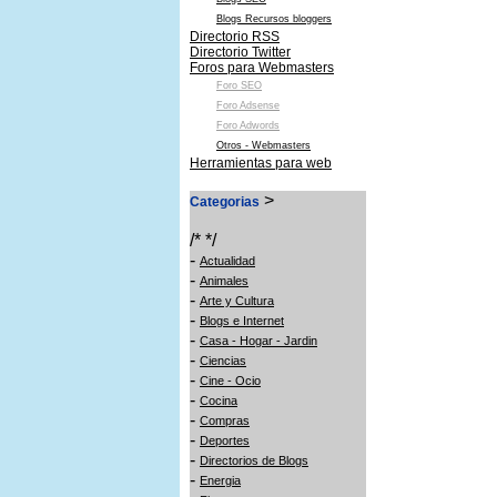
Blogs Recursos bloggers
Directorio RSS
Directorio Twitter
Foros para Webmasters
Foro SEO
Foro Adsense
Foro Adwords
Otros - Webmasters
Herramientas para web
>
Categorias
/* */
-
Actualidad
-
Animales
-
Arte y Cultura
-
Blogs e Internet
-
Casa - Hogar - Jardin
-
Ciencias
-
Cine - Ocio
-
Cocina
-
Compras
-
Deportes
-
Directorios de Blogs
-
Energia