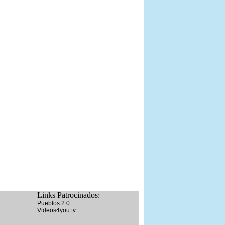
Links Patrocinados:
Pueblos 2.0
Videos4you.tv