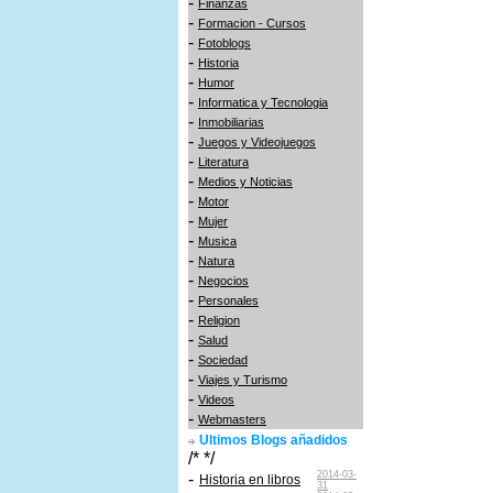
-
Finanzas
-
Formacion - Cursos
-
Fotoblogs
-
Historia
-
Humor
-
Informatica y Tecnologia
-
Inmobiliarias
-
Juegos y Videojuegos
-
Literatura
-
Medios y Noticias
-
Motor
-
Mujer
-
Musica
-
Natura
-
Negocios
-
Personales
-
Religion
-
Salud
-
Sociedad
-
Viajes y Turismo
-
Videos
-
Webmasters
Ultimos Blogs añadidos
/* */
2014-03-
-
Historia en libros
31