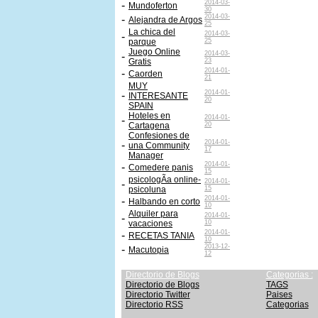
2014-03-
-
Mundoferton
30
2014-03-
-
Alejandra de Argos
25
La chica del
2014-03-
-
parque
25
Juego Online
2014-03-
-
Gratis
23
2014-01-
-
Caorden
21
MUY
2014-01-
-
INTERESANTE
20
SPAIN
Hoteles en
2014-01-
-
Cartagena
20
Confesiones de
2014-01-
-
una Community
17
Manager
2014-01-
-
Comedere panis
15
psicologÃ­a online-
2014-01-
-
psicoluna
15
2014-01-
-
Halbando en corto
10
Alquiler para
2014-01-
-
vacaciones
10
2014-01-
-
RECETAS TANIA
10
2013-12-
-
Macutopia
12
Directorio de Blogs
Categorias :
Directorio de Blogs
TAGS
Directorio Twitter
Paises
Directorio RSS
Categorias