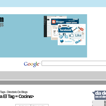
Tags - Directorio De Blogs
 El Tag = Cocina>
-
B
-
B