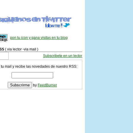
pon tu icon y gana visitas en tu blog
SS
( via lector -via mail )
Subscribete en un lector
 tu mail y recibe las novedades de nuestro RSS:
by
FeedBurner