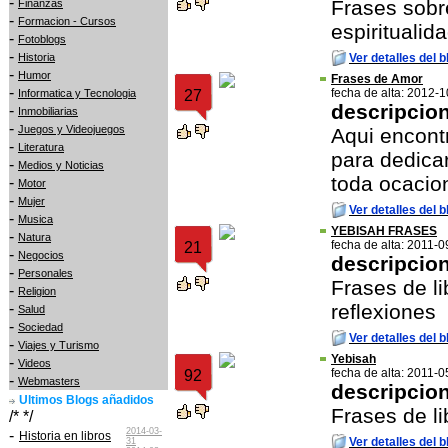
-
Frases sobre
Finanzas
-
Formacion - Cursos
espiritualida
-
Fotoblogs
-
Historia
Ver detalles del b
-
Humor
Frases de Amor
-
fecha de alta: 2012-
Informatica y Tecnologia
27
descripcio
-
Inmobiliarias
-
Juegos y Videojuegos
Aqui encont
-
Literatura
para dedica
-
Medios y Noticias
toda ocacio
-
Motor
-
Mujer
Ver detalles del b
-
Musica
YEBISAH FRASES
-
Natura
fecha de alta: 2011-0
21
-
Negocios
descripcio
-
Personales
Frases de li
-
Religion
-
reflexiones
Salud
-
Sociedad
Ver detalles del b
-
Viajes y Turismo
Yebisah
-
Videos
fecha de alta: 2011-0
92
-
Webmasters
descripcio
Ultimos Blogs añadidos
Frases de li
/* */
2014-03-
-
Historia en libros
Ver detalles del b
31