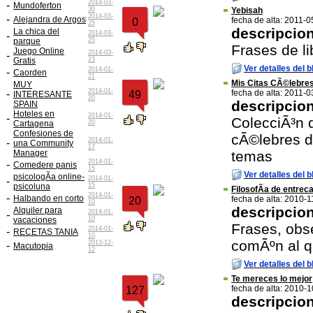
2014-03-
-
Mundoferton
30
Yebisah
2014-03-
-
Alejandra de Argos
fecha de alta: 2011-0
0
25
descripcio
La chica del
2014-03-
-
parque
25
Frases de li
Juego Online
2014-03-
-
Gratis
23
Ver detalles del b
2014-01-
-
Caorden
21
Mis Citas CÃ©lebre
MUY
2014-01-
-
fecha de alta: 2011-0
49
INTERESANTE
20
descripcio
SPAIN
Hoteles en
2014-01-
-
ColecciÃ³n d
Cartagena
20
Confesiones de
cÃ©lebres d
2014-01-
-
una Community
17
Manager
temas
2014-01-
-
Comedere panis
15
Ver detalles del b
psicologÃ­a online-
2014-01-
-
psicoluna
15
FilosofÃ­a de entre
2014-01-
-
Halbando en corto
fecha de alta: 2010-1
20
10
descripcio
Alquiler para
2014-01-
-
vacaciones
10
Frases, obs
2014-01-
-
RECETAS TANIA
10
comÃºn al q
2013-12-
-
Macutopia
12
Ver detalles del b
Te mereces lo mejor
fecha de alta: 2010-
127
descripcio