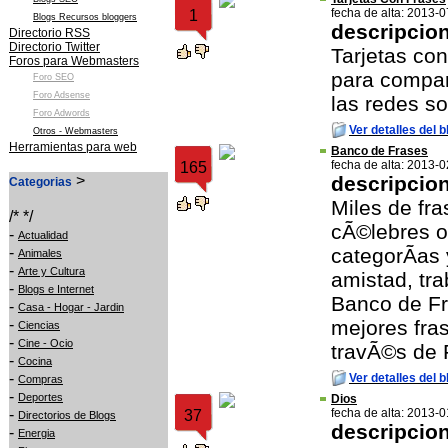
fecha de alta: 2013-
1
Blogs Recursos bloggers
descripcio
Directorio RSS
Directorio Twitter
Tarjetas co
Foros para Webmasters
para compart
Foro SEO
Foro Adsense
las redes so
Foro Adwords
Ver detalles del b
Otros - Webmasters
Herramientas para web
Banco de Frases
fecha de alta: 2013-
165
>
descripcio
Categorias
Miles de fr
/* */
cÃ©lebres o
-
Actualidad
-
categorÃ­as 
Animales
-
Arte y Cultura
amistad, tra
-
Blogs e Internet
Banco de Fr
-
Casa - Hogar - Jardin
-
mejores fra
Ciencias
-
Cine - Ocio
travÃ©s de F
-
Cocina
-
Ver detalles del b
Compras
-
Deportes
Dios
-
fecha de alta: 2013-
37
Directorios de Blogs
descripcio
-
Energia