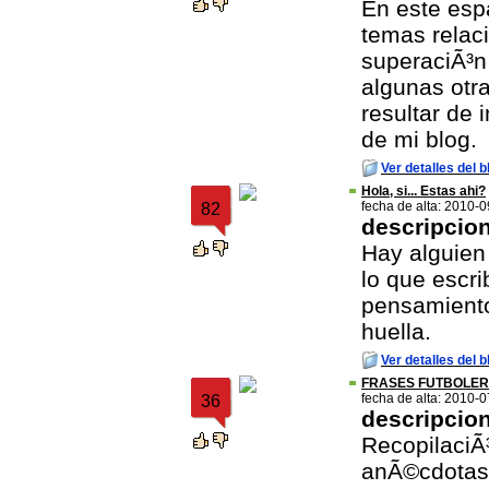
En este esp
temas relac
superaciÃ³n 
algunas otr
resultar de 
de mi blog.
Ver detalles del b
Hola, si... Estas ahi?
fecha de alta: 2010-
82
descripcio
Hay alguien
lo que escri
pensamiento,
huella.
Ver detalles del b
FRASES FUTBOLE
fecha de alta: 2010-
36
descripcio
RecopilaciÃ
anÃ©cdotas 