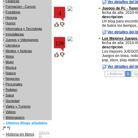
-
Finanzas
Ver detalles del b
-
Formacion - Cursos
Juegos de Pc - Tuov
-
Fotoblogs
fecha de alta: 2010-
-1
-
descripcion
:
Historia
Un blog para encontra
-
Humor
de todos los tiempos,
-
Informatica y Tecnologia
Ver detalles del b
-
Inmobiliarias
Los Mejores Juegos,
-
Juegos y Videojuegos
fecha de alta: 2010-
129
-
Literatura
descripcion
:
-
Medios y Noticias
Los mejores JUEGOS e
-
Juegos en linea, noti
Motor
psp, xbox, play statio
-
Mujer
Ver detalles del b
-
Musica
-
Natura
« Anterior
1
Si
-
Negocios
-
Personales
-
Religion
-
Salud
-
Sociedad
-
Viajes y Turismo
-
Videos
-
Webmasters
Ultimos Blogs añadidos
/* */
2014-03-
-
Historia en libros
31