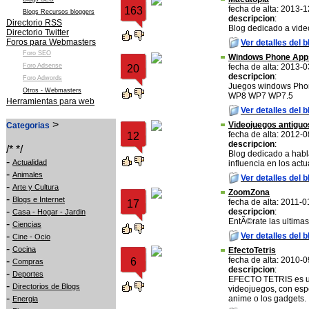
fecha de alta: 2013-
163
Blogs Recursos bloggers
descripcion
:
Directorio RSS
Blog dedicado a vide
Directorio Twitter
Foros para Webmasters
Ver detalles del b
Foro SEO
Windows Phone App
Foro Adsense
fecha de alta: 2013-
20
descripcion
:
Foro Adwords
Juegos windows Phone,
Otros - Webmasters
WP8 WP7 WP7.5
Herramientas para web
Ver detalles del b
>
Videojuegos antiguo
Categorias
fecha de alta: 2012-
12
descripcion
:
/* */
Blog dedicado a habl
-
Actualidad
influencia en los actu
-
Animales
Ver detalles del b
-
Arte y Cultura
ZoomZona
-
Blogs e Internet
fecha de alta: 2011-0
17
-
descripcion
:
Casa - Hogar - Jardin
EntÃ©rate las ultima
-
Ciencias
-
Ver detalles del b
Cine - Ocio
-
Cocina
EfectoTetris
-
fecha de alta: 2010-
6
Compras
descripcion
:
-
Deportes
EFECTO TETRIS es un
-
Directorios de Blogs
videojuegos, con esp
-
anime o los gadgets.
Energia