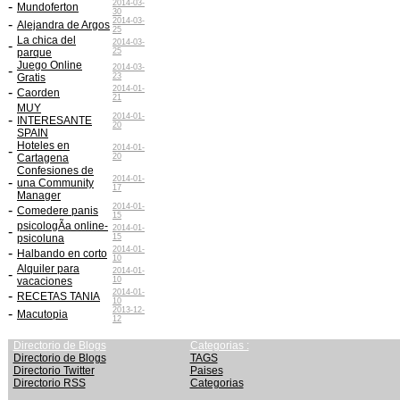
2014-03-
-
Mundoferton
30
2014-03-
-
Alejandra de Argos
25
La chica del
2014-03-
-
parque
25
Juego Online
2014-03-
-
Gratis
23
2014-01-
-
Caorden
21
MUY
2014-01-
-
INTERESANTE
20
SPAIN
Hoteles en
2014-01-
-
Cartagena
20
Confesiones de
2014-01-
-
una Community
17
Manager
2014-01-
-
Comedere panis
15
psicologÃ­a online-
2014-01-
-
psicoluna
15
2014-01-
-
Halbando en corto
10
Alquiler para
2014-01-
-
vacaciones
10
2014-01-
-
RECETAS TANIA
10
2013-12-
-
Macutopia
12
Directorio de Blogs
Categorias :
Directorio de Blogs
TAGS
Directorio Twitter
Paises
Directorio RSS
Categorias