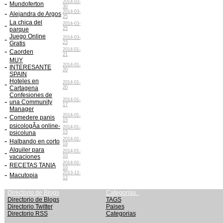
2014-03-
-
Mundoferton
30
2014-03-
-
Alejandra de Argos
25
La chica del
2014-03-
-
parque
25
Juego Online
2014-03-
-
Gratis
23
2014-01-
-
Caorden
21
MUY
2014-01-
-
INTERESANTE
20
SPAIN
Hoteles en
2014-01-
-
Cartagena
20
Confesiones de
2014-01-
-
una Community
17
Manager
2014-01-
-
Comedere panis
15
psicologÃ­a online-
2014-01-
-
psicoluna
15
2014-01-
-
Halbando en corto
10
Alquiler para
2014-01-
-
vacaciones
10
2014-01-
-
RECETAS TANIA
10
2013-12-
-
Macutopia
12
Directorio de Blogs
Categorias :
Directorio de Blogs
TAGS
Directorio Twitter
Paises
Directorio RSS
Categorias