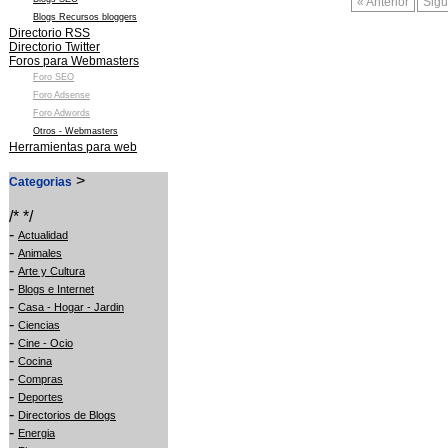
« Anterior
Sigu
Blogs Recursos bloggers
Directorio RSS
Directorio Twitter
Foros para Webmasters
Foro SEO
Foro Adsense
Foro Adwords
Otros - Webmasters
Herramientas para web
>
Categorias
/* */
-
Actualidad
-
Animales
-
Arte y Cultura
-
Blogs e Internet
-
Casa - Hogar - Jardin
-
Ciencias
-
Cine - Ocio
-
Cocina
-
Compras
-
Deportes
-
Directorios de Blogs
-
Energia