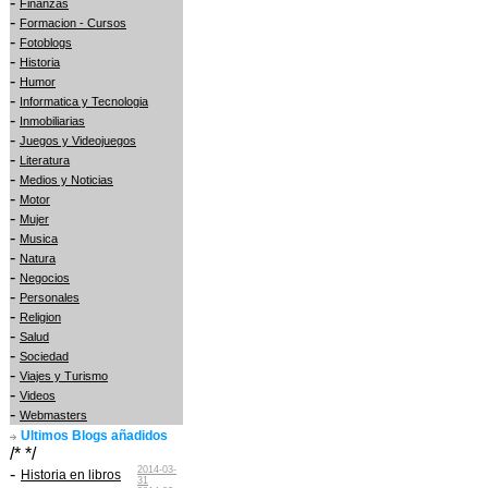
-
Finanzas
-
Formacion - Cursos
-
Fotoblogs
-
Historia
-
Humor
-
Informatica y Tecnologia
-
Inmobiliarias
-
Juegos y Videojuegos
-
Literatura
-
Medios y Noticias
-
Motor
-
Mujer
-
Musica
-
Natura
-
Negocios
-
Personales
-
Religion
-
Salud
-
Sociedad
-
Viajes y Turismo
-
Videos
-
Webmasters
Ultimos Blogs añadidos
/* */
2014-03-
-
Historia en libros
31