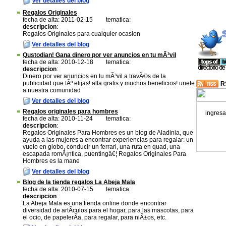
Ver detalles del blog
Regalos Originales
fecha de alta: 2011-02-15
tematica:
descripcion
:
Regalos Originales para cualquier ocasion
Ver detalles del blog
Qustodian! Gana dinero por ver anuncios en tu mÃ³vil
fecha de alta: 2010-12-18
tematica:
descripcion
:
Dinero por ver anuncios en tu mÃ³vil a travÃ©s de la
publicidad que tÃº elijas! alta gratis y muchos beneficios! unete
R
a nuestra comunidad
Ver detalles del blog
Regalos originales para hombres
ingresa
fecha de alta: 2010-11-24
tematica:
descripcion
:
Regalos Originales Para Hombres es un blog de Aladinia, que
ayuda a las mujeres a encontrar experiencias para regalar: un
vuelo en globo, conducir un ferrari, una ruta en quad, una
escapada romÃ¡ntica, puentingâ€¦ Regalos Originales Para
Hombres es la mane
Ver detalles del blog
Blog de la tienda regalos La Abeja Mala
fecha de alta: 2010-07-15
tematica:
descripcion
:
La Abeja Mala es una tienda online donde encontrar
diversidad de artÃ­culos para el hogar, para las mascotas, para
el ocio, de papelerÃ­a, para regalar, para niÃ±os, etc.