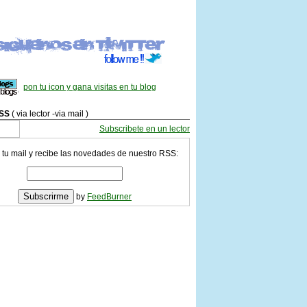
pon tu icon y gana visitas en tu blog
SS
( via lector -via mail )
Subscribete en un lector
 tu mail y recibe las novedades de nuestro RSS:
by
FeedBurner