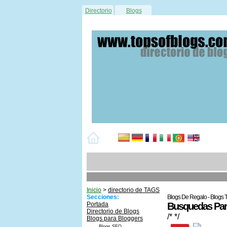
Directorio
Blogs
Inicio
>
directorio de TAGS
Secciones:
Blogs De Regalo - Blogs T
Portada
Busquedas Para
Directorio de Blogs
/* */
Blogs para Bloggers
Blogs SEO