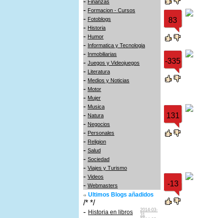
-
Finanzas
-
Formacion - Cursos
-
Fotoblogs
83
-
Historia
-
Humor
-
Informatica y Tecnologia
-
Inmobiliarias
-335
-
Juegos y Videojuegos
-
Literatura
-
Medios y Noticias
-
Motor
-
Mujer
-
Musica
-
131
Natura
-
Negocios
-
Personales
-
Religion
-
Salud
-
Sociedad
-
Viajes y Turismo
-
Videos
-13
-
Webmasters
Ultimos Blogs añadidos
/* */
2014-03-
-
Historia en libros
31