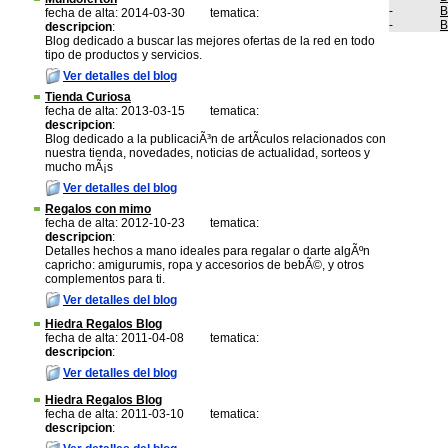
-
B
fecha de alta: 2014-03-30
tematica:
-
B
descripcion
:
Blog dedicado a buscar las mejores ofertas de la red en todo
tipo de productos y servicios.
Ver detalles del blog
Tienda Curiosa
fecha de alta: 2013-03-15
tematica:
descripcion
:
Blog dedicado a la publicaciÃ³n de artÃ­culos relacionados con
nuestra tienda, novedades, noticias de actualidad, sorteos y
mucho mÃ¡s
Ver detalles del blog
Regalos con mimo
fecha de alta: 2012-10-23
tematica:
descripcion
:
Detalles hechos a mano ideales para regalar o darte algÃºn
capricho: amigurumis, ropa y accesorios de bebÃ©, y otros
complementos para ti.
Ver detalles del blog
Hiedra Regalos Blog
fecha de alta: 2011-04-08
tematica:
descripcion
:
Ver detalles del blog
Hiedra Regalos Blog
fecha de alta: 2011-03-10
tematica:
descripcion
: