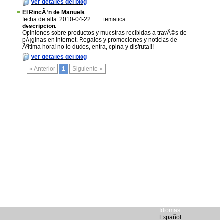
Ver detalles del blog
El RincÃ³n de Manuela
fecha de alta: 2010-04-22
tematica:
descripcion
:
Opiniones sobre productos y muestras recibidas a travÃ©s de
pÃ¡ginas en internet. Regalos y promociones y noticias de
Ãºltima hora! no lo dudes, entra, opina y disfruta!!!
Ver detalles del blog
« Anterior
1
Siguiente »
Idiomas:
Español