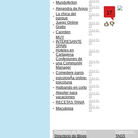
2014-03-
-
Mundoferton
30
2014-03-
-
Alejandra de Argos
25
17
La chica del
2014-03-
-
parque
25
Juego Online
2014-03-
-
Gratis
23
2014-01-
-
Caorden
21
MUY
2014-01-
-
INTERESANTE
20
SPAIN
Hoteles en
2014-01-
-
Cartagena
20
Confesiones de
2014-01-
-
una Community
17
Manager
2014-01-
-
Comedere panis
15
psicologÃ­a online-
2014-01-
-
psicoluna
15
2014-01-
-
Halbando en corto
10
Alquiler para
2014-01-
-
vacaciones
10
2014-01-
-
RECETAS TANIA
10
2013-12-
-
Macutopia
12
Directorio de Blogs
Categorias :
Directorio de Blogs
TAGS