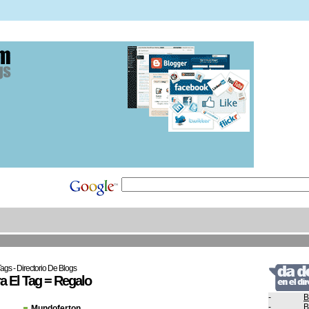
ags - Directorio De Blogs
 El Tag = Regalo
-
B
-
B
Mundoferton