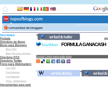
Secciones:
ver
Portada
Directorio de Blogs
FORMULA GANACASH
Blogs para Bloggers
Blogs SEO
Blogs Recursos bloggers
Social Links para este blog
Directorio RSS
Directorio Twitter
Foros para Webmasters
Foro SEO
Foro Adsense
Foro Adwords
Otros - Webmasters
Herramientas para web