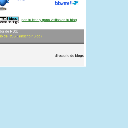
pon tu icon y gana visitas en tu blog
dor de RSS:
-
rio de RSS
(inscribir Blog)
directorio de blogs