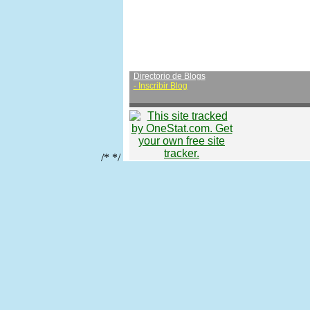
Directorio de Blogs
-
Inscribir Blog
/* */