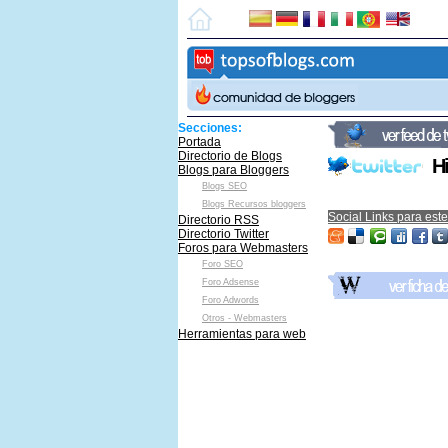
Secciones:
Portada
Directorio de Blogs
Hi
Blogs para Bloggers
Blogs SEO
Blogs Recursos bloggers
Social Links para este
Directorio RSS
Directorio Twitter
Foros para Webmasters
Foro SEO
Foro Adsense
Foro Adwords
Otros - Webmasters
Herramientas para web