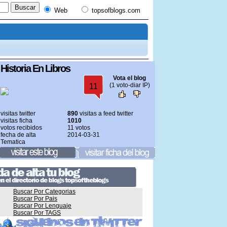
Web
topsofblogs.com
Historia En Libros
Vota el blog
(1 voto-diar IP)
11
visitas twitter
890
visitas a feed twitter
visitas ficha
1010
votos recibidos
11 votos
fecha de alta
2014-03-31
Tematica
Buscar Por Categorias
Buscar Por Pais
Buscar Por Lenguaje
Buscar Por TAGS