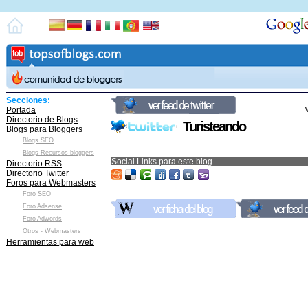
Secciones:
Portada
Directorio de Blogs
Turisteando
Blogs para Bloggers
Blogs SEO
Blogs Recursos bloggers
Social Links para este blog
Directorio RSS
Directorio Twitter
Foros para Webmasters
Foro SEO
Foro Adsense
Foro Adwords
Otros - Webmasters
Herramientas para web