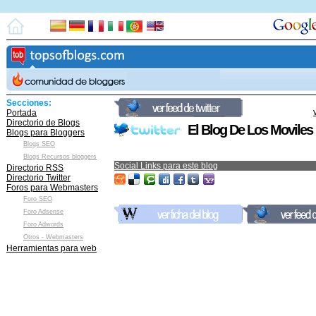
Secciones:
Portada
Directorio de Blogs
El Blog De Los Moviles
Blogs para Bloggers
Blogs SEO
Blogs Recursos bloggers
Social Links para este blog
Directorio RSS
Directorio Twitter
Foros para Webmasters
Foro SEO
Foro Adsense
Foro Adwords
Otros - Webmasters
Herramientas para web