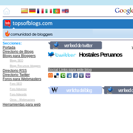
Secciones:
Portada
Directorio de Blogs
Hostales Peruanos
Blogs para Bloggers
Blogs SEO
Blogs Recursos bloggers
Social Links para este blog
Directorio RSS
Directorio Twitter
Foros para Webmasters
Foro SEO
Foro Adsense
Foro Adwords
Otros - Webmasters
Herramientas para web