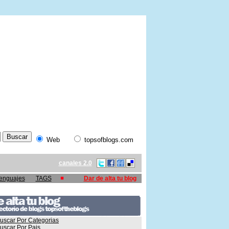
Web
topsofblogs.com
canales 2.0
enguajes
TAGS
Dar de alta tu blog
uscar Por Categorias
uscar Por Pais