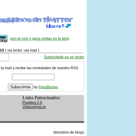
pon tu icon y gana visitas en tu blog
SS
( via lector -via mail )
Subscribete en un lector
 tu mail y recibe las novedades de nuestro RSS:
by
FeedBurner
Links Patrocinados:
Pueblos 2.0
Videos4you.tv
directorio de blogs