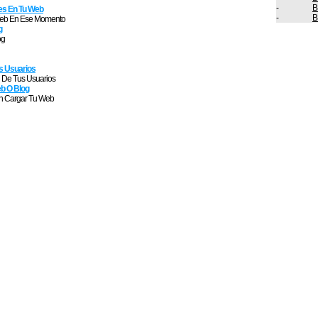
-
B
es En Tu Web
-
B
 Web En Ese Momento
g
og
s Usuarios
n De Tus Usuarios
eb O Blog
En Cargar Tu Web