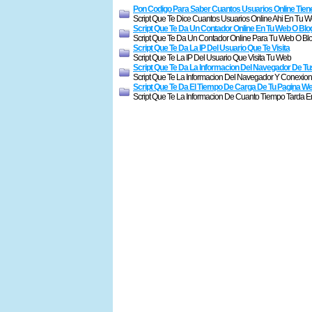
Pon Codigo Para Saber Cuantos Usuarios Online Tien
Script Que Te Dice Cuantos Usuarios Online Ahi En Tu
Script Que Te Da Un Contador Online En Tu Web O Blo
Script Que Te Da Un Contador Online Para Tu Web O Bl
Script Que Te Da La IP Del Usuario Que Te Visita
Script Que Te La IP Del Usuario Que Visita Tu Web
Script Que Te Da La Informacion Del Navegador De Tu
Script Que Te La Informacion Del Navegador Y Conexio
Script Que Te Da El Tiempo De Carga De Tu Pagina W
Script Que Te La Informacion De Cuanto Tiempo Tarda 