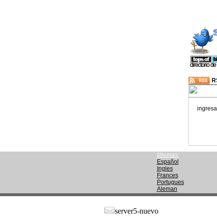
R
ingresa
Idiomas:
Español
Ingles
Frances
Portugues
Aleman
server5-nuevo