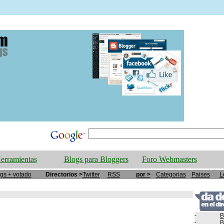
erramientas
Blogs para Bloggers
Foro Webmasters
gs + votado
Directorios >
Twitter
RSS
por >
Categorias
Paises
L
-
B
-
B