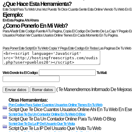
¿Que Hace Esta Herramienta?
Este Script Para Tu Web Una Vez Puesto Te Dice Cuanta Gente Esta Online Viendo Tu Web En 
Ejemplo:
En Esta Pagina Ahi Ahora
¿Como Ponerlo En Mi Web?
Para Añadir Este Codigo Fuente A Tu Pagina, Copia El Codigo De Dentro De La Caja Y Pegalo En
Usuarios Podran Ver Cuantos Usarios Online Tienes En Cada Momento En Tu Pagina.
Para Poner Este Script En Tu Web Copia Y Pega Este Codigo En Todas Las Paginas De Tu Web 
Web Donde Ira El Codigo:
Tu Mail:
( Te Manendremos Informado De Mejoras
Otras Herramientas:
Pon Codigo Para Saber Cuantos Usuarios Online Tienes En Tu Web
Script Que Te Dice Cuantos Usuarios Online Ahi En Tu Web En E
Script Que Te Da Un Contador Online En Tu Web O Blog
Script Que Te Da Un Contador Online Para Tu Web O Blog
Script Que Te Da La IP Del Usuario Que Te Visita
Script Que Te La IP Del Usuario Que Visita Tu Web