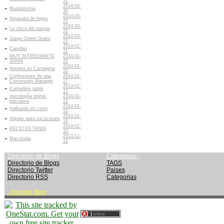
31
2014-03-
-
Mundoferton
30
2014-03-
-
Alejandra de Argos
25
2014-03-
-
La chica del parque
25
2014-03-
-
Juego Online Gratis
23
2014-01-
-
Caorden
21
MUY INTERESANTE
2014-01-
-
SPAIN
20
2014-01-
-
Hoteles en Cartagena
20
Confesiones de una
2014-01-
-
Community Manager
17
2014-01-
-
Comedere panis
15
psicologÃ­a online-
2014-01-
-
psicoluna
15
2014-01-
-
Halbando en corto
10
2014-01-
-
Alquiler para vacaciones
10
2014-01-
-
RECETAS TANIA
10
2013-12-
-
Macutopia
12
Directorio de Blogs
Categorias :
Directorio de Blogs
TAGS
Directorio Twitter
Paises
Directorio RSS
Categorias
-
Inscribir Blog