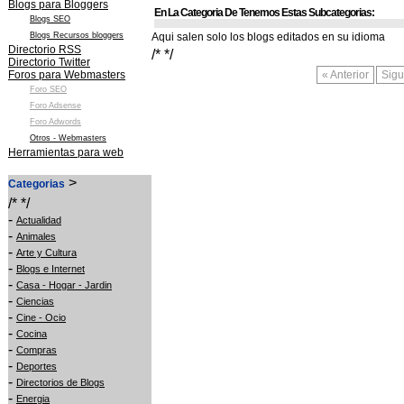
Blogs para Bloggers
En La Categoria De Tenemos Estas Subcategorias:
Blogs SEO
Blogs Recursos bloggers
Aqui salen solo los blogs editados en su idioma
Directorio RSS
/* */
Directorio Twitter
Foros para Webmasters
« Anterior
Sigu
Foro SEO
Foro Adsense
Foro Adwords
Otros - Webmasters
Herramientas para web
>
Categorias
/* */
-
Actualidad
-
Animales
-
Arte y Cultura
-
Blogs e Internet
-
Casa - Hogar - Jardin
-
Ciencias
-
Cine - Ocio
-
Cocina
-
Compras
-
Deportes
-
Directorios de Blogs
-
Energia