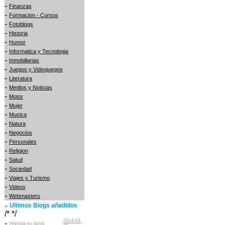
-
Finanzas
-
Formacion - Cursos
-
Fotoblogs
-
Historia
-
Humor
-
Informatica y Tecnologia
-
Inmobiliarias
-
Juegos y Videojuegos
-
Literatura
-
Medios y Noticias
-
Motor
-
Mujer
-
Musica
-
Natura
-
Negocios
-
Personales
-
Religion
-
Salud
-
Sociedad
-
Viajes y Turismo
-
Videos
-
Webmasters
Ultimos Blogs añadidos
/* */
2014-03-
-
Historia en libros