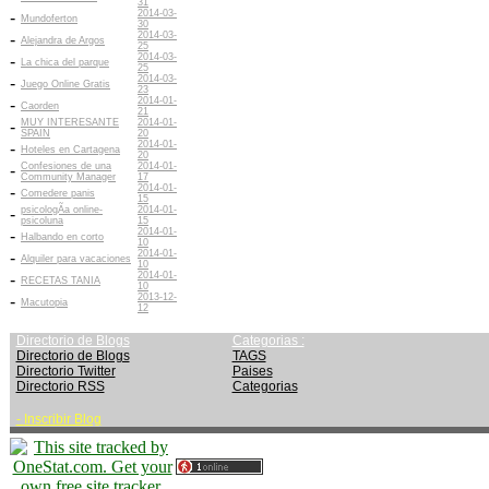
31
2014-03-
-
Mundoferton
30
2014-03-
-
Alejandra de Argos
25
2014-03-
-
La chica del parque
25
2014-03-
-
Juego Online Gratis
23
2014-01-
-
Caorden
21
MUY INTERESANTE
2014-01-
-
SPAIN
20
2014-01-
-
Hoteles en Cartagena
20
Confesiones de una
2014-01-
-
Community Manager
17
2014-01-
-
Comedere panis
15
psicologÃ­a online-
2014-01-
-
psicoluna
15
2014-01-
-
Halbando en corto
10
2014-01-
-
Alquiler para vacaciones
10
2014-01-
-
RECETAS TANIA
10
2013-12-
-
Macutopia
12
Directorio de Blogs
Categorias :
Directorio de Blogs
TAGS
Directorio Twitter
Paises
Directorio RSS
Categorias
-
Inscribir Blog