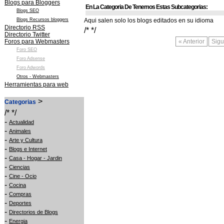
Blogs para Bloggers
En La Categoria De Tenemos Estas Subcategorias:
Blogs SEO
Blogs Recursos bloggers
Aqui salen solo los blogs editados en su idioma
Directorio RSS
/* */
Directorio Twitter
Foros para Webmasters
« Anterior
Sigu
Foro SEO
Foro Adsense
Foro Adwords
Otros - Webmasters
Herramientas para web
>
Categorias
/* */
-
Actualidad
-
Animales
-
Arte y Cultura
-
Blogs e Internet
-
Casa - Hogar - Jardin
-
Ciencias
-
Cine - Ocio
-
Cocina
-
Compras
-
Deportes
-
Directorios de Blogs
-
Energia