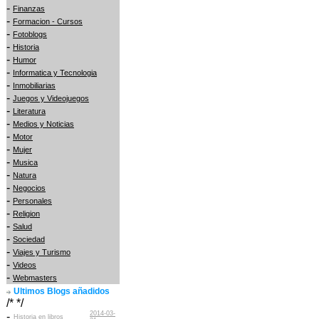
-
Finanzas
-
Formacion - Cursos
-
Fotoblogs
-
Historia
-
Humor
-
Informatica y Tecnologia
-
Inmobiliarias
-
Juegos y Videojuegos
-
Literatura
-
Medios y Noticias
-
Motor
-
Mujer
-
Musica
-
Natura
-
Negocios
-
Personales
-
Religion
-
Salud
-
Sociedad
-
Viajes y Turismo
-
Videos
-
Webmasters
Ultimos Blogs añadidos
/* */
2014-03-
-
Historia en libros