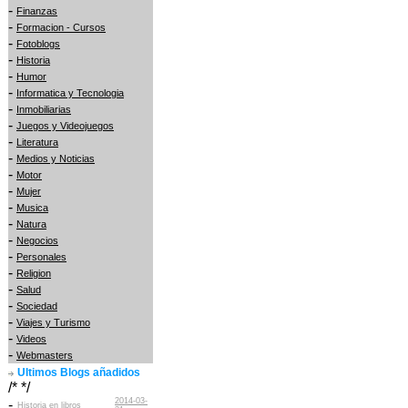
-
Finanzas
-
Formacion - Cursos
-
Fotoblogs
-
Historia
-
Humor
-
Informatica y Tecnologia
-
Inmobiliarias
-
Juegos y Videojuegos
-
Literatura
-
Medios y Noticias
-
Motor
-
Mujer
-
Musica
-
Natura
-
Negocios
-
Personales
-
Religion
-
Salud
-
Sociedad
-
Viajes y Turismo
-
Videos
-
Webmasters
Ultimos Blogs añadidos
/* */
2014-03-
-
Historia en libros