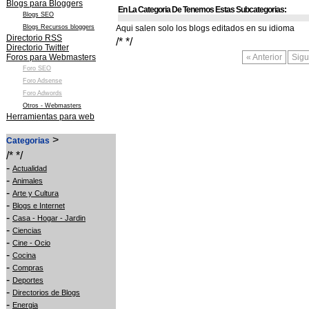
Blogs para Bloggers
En La Categoria De Tenemos Estas Subcategorias:
Blogs SEO
Blogs Recursos bloggers
Aqui salen solo los blogs editados en su idioma
Directorio RSS
/* */
Directorio Twitter
Foros para Webmasters
« Anterior
Sigu
Foro SEO
Foro Adsense
Foro Adwords
Otros - Webmasters
Herramientas para web
>
Categorias
/* */
-
Actualidad
-
Animales
-
Arte y Cultura
-
Blogs e Internet
-
Casa - Hogar - Jardin
-
Ciencias
-
Cine - Ocio
-
Cocina
-
Compras
-
Deportes
-
Directorios de Blogs
-
Energia