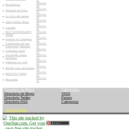
31
2014-03-
-
Mundoferton
30
2014-03-
-
Alejandra de Argos
25
2014-03-
-
La chica del parque
25
2014-03-
-
Juego Online Gratis
23
2014-01-
-
Caorden
21
MUY INTERESANTE
2014-01-
-
SPAIN
20
2014-01-
-
Hoteles en Cartagena
20
Confesiones de una
2014-01-
-
Community Manager
17
2014-01-
-
Comedere panis
15
psicologÃ­a online-
2014-01-
-
psicoluna
15
2014-01-
-
Halbando en corto
10
2014-01-
-
Alquiler para vacaciones
10
2014-01-
-
RECETAS TANIA
10
2013-12-
-
Macutopia
12
Directorio de Blogs
Categorias :
Directorio de Blogs
TAGS
Directorio Twitter
Paises
Directorio RSS
Categorias
-
Inscribir Blog