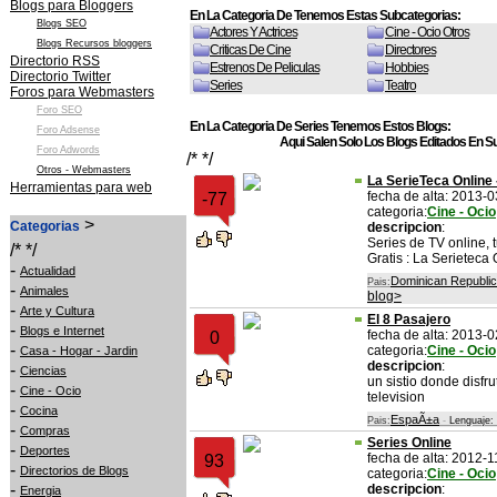
Blogs para Bloggers
En La Categoria De Tenemos Estas Subcategorias:
Blogs SEO
Actores Y Actrices
Cine - Ocio Otros
Blogs Recursos bloggers
Criticas De Cine
Directores
Directorio RSS
Estrenos De Peliculas
Hobbies
Directorio Twitter
Series
Teatro
Foros para Webmasters
Foro SEO
En La Categoria De Series Tenemos Estos Blogs:
Foro Adsense
Aqui Salen Solo Los Blogs Editados En Su
Foro Adwords
/* */
Otros - Webmasters
La SerieTeca Online 
Herramientas para web
fecha de alta: 2013-
-77
categoria:
Cine - Ocio
>
Categorias
descripcion
:
Series de TV online, 
/* */
Gratis : La Serieteca
-
Actualidad
Dominican Republic
Pais:
-
Animales
blog>
-
Arte y Cultura
El 8 Pasajero
-
Blogs e Internet
fecha de alta: 2013-
0
-
categoria:
Cine - Ocio
Casa - Hogar - Jardin
descripcion
:
-
Ciencias
un sistio donde disfru
-
Cine - Ocio
television
-
Cocina
EspaÃ±a
Pais:
-
Lenguaje:
-
Compras
Series Online
-
Deportes
fecha de alta: 2012-1
93
-
Directorios de Blogs
categoria:
Cine - Ocio
-
descripcion
:
Energia