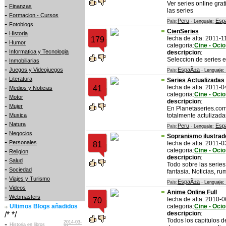
Ver series online grat
-
Finanzas
las series
-
Formacion - Cursos
Peru
Esp
Pais:
-
Lenguaje:
-
Fotoblogs
CienSeries
-
Historia
fecha de alta: 2011-1
179
-
Humor
categoria:
Cine - Ocio
-
Informatica y Tecnologia
descripcion
:
-
Seleccion de series 
Inmobiliarias
-
Juegos y Videojuegos
EspaÃ±a
Pais:
-
Lenguaje:
-
Literatura
Series Actualizadas
-
fecha de alta: 2011-0
41
Medios y Noticias
categoria:
Cine - Ocio
-
Motor
descripcion
:
-
Mujer
En Planetaseries.com
-
Musica
totalmente actulizada
-
Natura
Peru
Esp
Pais:
-
Lenguaje:
-
Negocios
Sopranismo ilustrad
-
Personales
fecha de alta: 2011-0
81
-
categoria:
Cine - Ocio
Religion
descripcion
:
-
Salud
Todo sobre las series,
-
Sociedad
fantasia. Noticias, ru
-
Viajes y Turismo
EspaÃ±a
Pais:
-
Lenguaje:
-
Videos
Anime Online Full
-
Webmasters
fecha de alta: 2010-
70
Ultimos Blogs añadidos
categoria:
Cine - Ocio
descripcion
:
/* */
Todos los capitulos d
2014-03-
-
Historia en libros