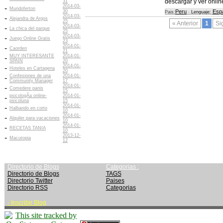
descargar y ver onlin
31
2014-03-
-
Mundoferton
30
Peru
Esp
Pais:
-
Lenguaje:
2014-03-
-
Alejandra de Argos
25
« Anterior
1
Si
2014-03-
-
La chica del parque
25
2014-03-
-
Juego Online Gratis
23
2014-01-
-
Caorden
21
MUY INTERESANTE
2014-01-
-
SPAIN
20
2014-01-
-
Hoteles en Cartagena
20
Confesiones de una
2014-01-
-
Community Manager
17
2014-01-
-
Comedere panis
15
psicologÃ­a online-
2014-01-
-
psicoluna
15
2014-01-
-
Halbando en corto
10
2014-01-
-
Alquiler para vacaciones
10
2014-01-
-
RECETAS TANIA
10
2013-12-
-
Macutopia
12
Directorio de Blogs
Categorias :
Directorio de Blogs
TAGS
Directorio Twitter
Paises
Directorio RSS
Categorias
-
Inscribir Blog