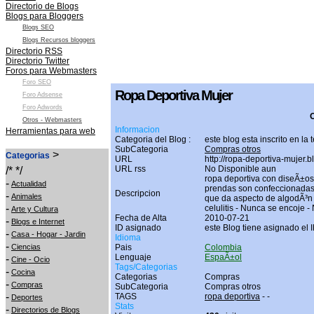
Directorio de Blogs
Blogs para Bloggers
Blogs SEO
Blogs Recursos bloggers
Directorio RSS
Directorio Twitter
Foros para Webmasters
Foro SEO
Ropa Deportiva Mujer
Foro Adsense
Foro Adwords
O
Otros - Webmasters
Informacion
Herramientas para web
Categoria del Blog :
este blog esta inscrito en la
SubCategoria
Compras otros
>
Categorias
URL
http://ropa-deportiva-mujer.
URL rss
No Disponible aun
/* */
ropa deportiva con diseÃ±os 
-
Actualidad
prendas son confeccionadas 
Descripcion
-
Animales
que da aspecto de algodÃ³n
-
celulitis - Nunca se encoje -
Arte y Cultura
Fecha de Alta
2010-07-21
-
Blogs e Internet
ID asignado
este Blog tiene asignado el 
-
Casa - Hogar - Jardin
Idioma
-
Ciencias
Pais
Colombia
Lenguaje
EspaÃ±ol
-
Cine - Ocio
Tags/Categorias
-
Cocina
Categorias
Compras
-
Compras
SubCategoria
Compras otros
-
TAGS
ropa deportiva
-
-
Deportes
Stats
-
Directorios de Blogs