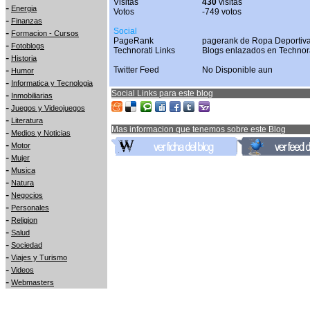
Visitas
430
visitas
-
Energia
Votos
-749 votos
-
Finanzas
Social
-
Formacion - Cursos
PageRank
pagerank de Ropa Deportiva
-
Fotoblogs
Technorati Links
Blogs enlazados en Technor
-
Historia
-
Twitter Feed
No Disponible aun
Humor
-
Informatica y Tecnologia
Social Links para este blog
-
Inmobiliarias
-
Juegos y Videojuegos
-
Literatura
Mas informacion que tenemos sobre este Blog
-
Medios y Noticias
-
Motor
-
Mujer
-
Musica
-
Natura
-
Negocios
-
Personales
-
Religion
-
Salud
-
Sociedad
-
Viajes y Turismo
-
Videos
-
Webmasters