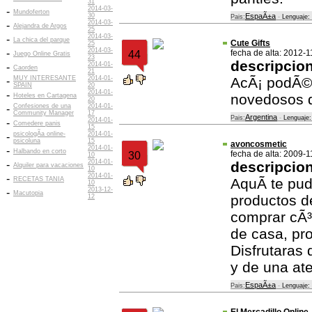
31
2014-03-
-
Mundoferton
30
EspaÃ±a
Pais:
-
Lenguaje:
2014-03-
-
Alejandra de Argos
25
2014-03-
-
La chica del parque
Cute Gifts
25
2014-03-
-
fecha de alta: 2012-1
44
Juego Online Gratis
23
descripcio
2014-01-
-
Caorden
21
MUY INTERESANTE
2014-01-
AcÃ¡ podÃ©s
-
SPAIN
20
2014-01-
-
novedosos 
Hoteles en Cartagena
20
Confesiones de una
2014-01-
-
Community Manager
17
Argentina
Pais:
-
Lenguaje:
2014-01-
-
Comedere panis
15
psicologÃ­a online-
2014-01-
-
psicoluna
15
avoncosmetic
2014-01-
-
Halbando en corto
fecha de alta: 2009-1
30
10
2014-01-
-
descripcio
Alquiler para vacaciones
10
2014-01-
-
RECETAS TANIA
AquÃ­ te pud
10
2013-12-
-
Macutopia
productos d
12
comprar cÃ³
de casa, pro
Disfrutaras 
y de una ate
EspaÃ±a
Pais:
-
Lenguaje: