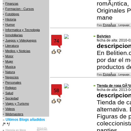
romÃ¡ntica,
-
Finanzas
-
Formacion - Cursos
Originales 
-
Fotoblogs
mane
-
Historia
-
Humor
EspaÃ±a
Pais:
-
Lenguaje:
-
Informatica y Tecnologia
-
Inmobiliarias
Belytien
-
fecha de alta: 2010-
Juegos y Videojuegos
74
descripcio
-
Literatura
-
Medios y Noticias
En Belitien
-
Motor
por dar el 
-
Mujer
productos d
-
Musica
-
Natura
EspaÃ±a
Pais:
-
Lenguaje:
-
Negocios
-
Personales
Tienda de ropa GÃ³ti
-
Religion
fecha de alta: 2013-
58
-
Salud
descripcio
-
Sociedad
Tienda de c
-
Viajes y Turismo
alternativa.
-
Videos
-
Webmasters
Figuras de p
Ultimos Blogs añadidos
coleccionist
/* */
panties.
2014-03-
-
Historia en libros