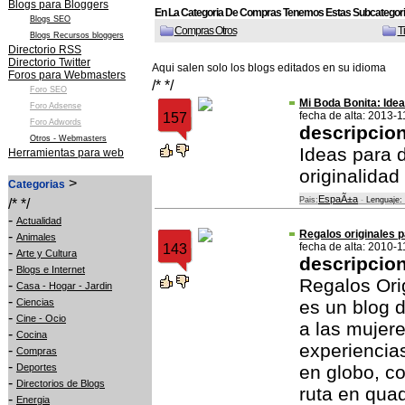
Blogs para Bloggers
En La Categoria De Compras Tenemos Estas Subcategori
Blogs SEO
Compras Otros
T
Blogs Recursos bloggers
Directorio RSS
Directorio Twitter
Aqui salen solo los blogs editados en su idioma
Foros para Webmasters
/* */
Foro SEO
Mi Boda Bonita: Idea
Foro Adsense
fecha de alta: 2013-1
157
Foro Adwords
descripcio
Otros - Webmasters
Ideas para 
Herramientas para web
originalidad
>
Categorias
EspaÃ±a
Pais:
-
Lenguaje:
/* */
-
Actualidad
Regalos originales 
-
Animales
fecha de alta: 2010-1
143
-
Arte y Cultura
descripcio
-
Blogs e Internet
Regalos Ori
-
Casa - Hogar - Jardin
-
Ciencias
es un blog 
-
Cine - Ocio
a las mujer
-
Cocina
experiencias
-
Compras
-
Deportes
en globo, co
-
Directorios de Blogs
ruta en qua
-
Energia