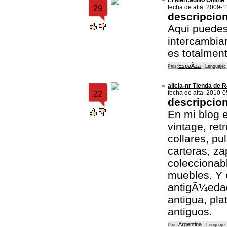
El Mercadillo Online
fecha de alta: 2009-1
29
descripcio
Aqui puedes
intercambiar
es totalment
EspaÃ±a
Pais:
-
Lenguaje:
alicia-nr Tienda de
fecha de alta: 2010-
22
descripcio
En mi blog 
vintage, ret
collares, pu
carteras, z
coleccionabl
muebles. Y 
antigÃ¼edad
antigua, pla
antiguos.
Argentina
Pais:
-
Lenguaje: