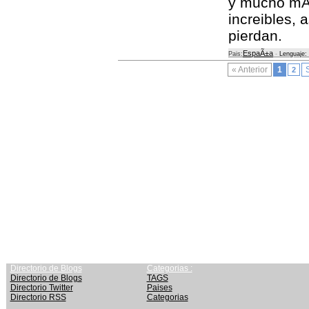
y mucho mÃ¡
increibles, 
pierdan.
EspaÃ±a
Pais:
-
Lenguaje:
« Anterior
1
2
Directorio de Blogs
Categorias :
Directorio de Blogs
TAGS
Directorio Twitter
Paises
Directorio RSS
Categorias