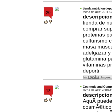
tienda nutricion dep
fecha de alta: 2011-0
20
descripcio
tienda de nu
comprar sup
proteinas pa
culturismo 
masa muscul
adelgazar 
glutamina p
vitaminas pr
deporti
EspaÃ±a
Pais:
-
Lenguaje:
Cosmetic and Comp
fecha de alta: 2009-1
13
descripcio
AquÃ­ puede
cosmÃ©ticos,