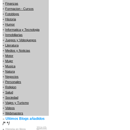
-
Finanzas
-
Formacion - Cursos
-
Fotoblogs
-
Historia
-
Humor
-
Informatica y Tecnologia
-
Inmobiliarias
-
Juegos y Videojuegos
-
Literatura
-
Medios y Noticias
-
Motor
-
Mujer
-
Musica
-
Natura
-
Negocios
-
Personales
-
Religion
-
Salud
-
Sociedad
-
Viajes y Turismo
-
Videos
-
Webmasters
Ultimos Blogs añadidos
/* */
2014-03-
-
Historia en libros