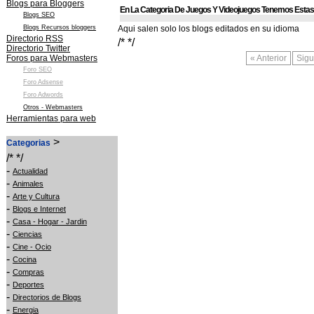
Blogs para Bloggers
En La Categoria De Juegos Y Videojuegos Tenemos Estas
Blogs SEO
Blogs Recursos bloggers
Aqui salen solo los blogs editados en su idioma
Directorio RSS
/* */
Directorio Twitter
Foros para Webmasters
« Anterior
Sigu
Foro SEO
Foro Adsense
Foro Adwords
Otros - Webmasters
Herramientas para web
>
Categorias
/* */
-
Actualidad
-
Animales
-
Arte y Cultura
-
Blogs e Internet
-
Casa - Hogar - Jardin
-
Ciencias
-
Cine - Ocio
-
Cocina
-
Compras
-
Deportes
-
Directorios de Blogs
-
Energia