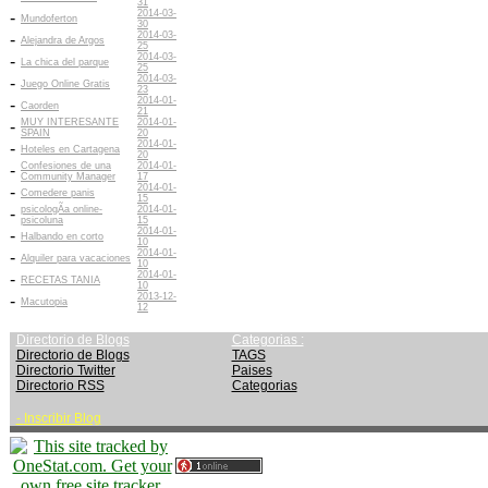
31
2014-03-
-
Mundoferton
30
2014-03-
-
Alejandra de Argos
25
2014-03-
-
La chica del parque
25
2014-03-
-
Juego Online Gratis
23
2014-01-
-
Caorden
21
MUY INTERESANTE
2014-01-
-
SPAIN
20
2014-01-
-
Hoteles en Cartagena
20
Confesiones de una
2014-01-
-
Community Manager
17
2014-01-
-
Comedere panis
15
psicologÃ­a online-
2014-01-
-
psicoluna
15
2014-01-
-
Halbando en corto
10
2014-01-
-
Alquiler para vacaciones
10
2014-01-
-
RECETAS TANIA
10
2013-12-
-
Macutopia
12
Directorio de Blogs
Categorias :
Directorio de Blogs
TAGS
Directorio Twitter
Paises
Directorio RSS
Categorias
-
Inscribir Blog