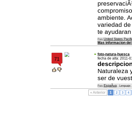
preservaciÃ
compromiso
ambiente. A
variedad de 
te ayudaran 
United States Pacifi
Pais:
Mas informacion del
foto-natura-huesca
fecha de alta: 2011-0
71
descripcio
Naturaleza 
ser de vuest
EspaÃ±a
Pais:
-
Lenguaje:
« Anterior
1
2
3
4