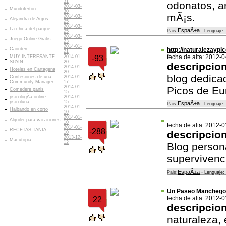
31
odonatos, a
2014-03-
-
Mundoferton
30
mÃ¡s.
2014-03-
-
Alejandra de Argos
25
2014-03-
-
La chica del parque
EspaÃ±a
Pais:
-
Lenguaje:
25
2014-03-
-
Juego Online Gratis
23
2014-01-
-
Caorden
http://naturalezayp
21
fecha de alta: 2012-
MUY INTERESANTE
2014-01-
-93
-
SPAIN
20
descripcio
2014-01-
-
Hoteles en Cartagena
20
blog dedica
Confesiones de una
2014-01-
-
Community Manager
17
2014-01-
-
Picos de Eu
Comedere panis
15
psicologÃ­a online-
2014-01-
-
psicoluna
15
EspaÃ±a
Pais:
-
Lenguaje:
2014-01-
-
Halbando en corto
10
2014-01-
-
Alquiler para vacaciones
10
fecha de alta: 2012-
2014-01-
-
RECETAS TANIA
-288
descripcio
10
2013-12-
-
Macutopia
12
Blog person
supervivenc
EspaÃ±a
Pais:
-
Lenguaje:
Un Paseo Manchego
fecha de alta: 2012-
22
descripcio
naturaleza, 