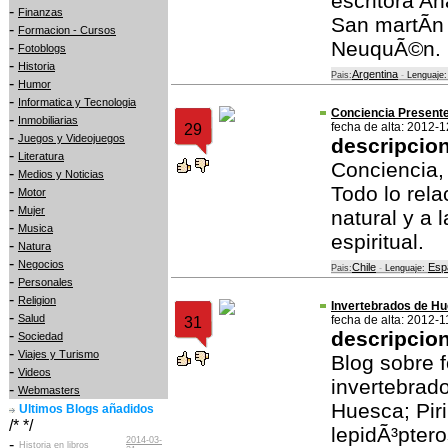
escritora A
-
Finanzas
San martÃ­n
-
Formacion - Cursos
NeuquÃ©n. 
-
Fotoblogs
-
Historia
Argentina
Pais:
-
Lenguaje:
-
Humor
-
Informatica y Tecnologia
Conciencia Present
-
Inmobiliarias
fecha de alta: 2012-
29
-
Juegos y Videojuegos
descripcio
-
Literatura
Conciencia,
-
Medios y Noticias
Todo lo rela
-
Motor
-
Mujer
natural y a 
-
Musica
espiritual.
-
Natura
-
Negocios
Chile
Esp
Pais:
-
Lenguaje:
-
Personales
-
Religion
Invertebrados de H
-
Salud
fecha de alta: 2012-1
31
-
descripcio
Sociedad
-
Viajes y Turismo
Blog sobre f
-
Videos
invertebrado
-
Webmasters
Huesca; Piri
Ultimos Blogs añadidos
/* */
lepidÃ³ptero
2014-03-
-
Historia en libros