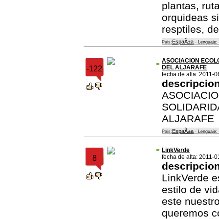
plantas, rut
orquideas si
resptiles, d
EspaÃ±a
Pais:
-
Lenguaje:
ASOCIACION ECOL
DEL ALJARAFE
-122
fecha de alta: 2011-0
descripcio
ASOCIACIO
SOLIDARID
ALJARAFE
EspaÃ±a
Pais:
-
Lenguaje:
LinkVerde
fecha de alta: 2011-0
8
descripcio
LinkVerde e
estilo de vi
este nuestro
queremos co