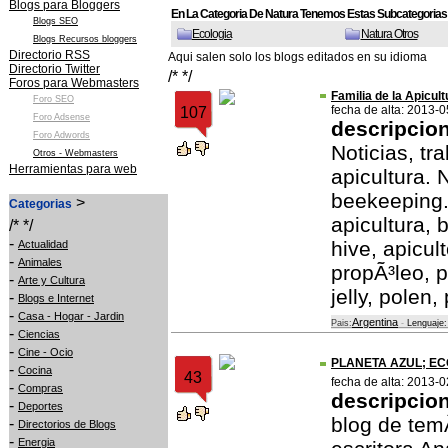
Blogs para Bloggers
En La Categoria De Natura Tenemos Estas Subcategorias
Blogs SEO
Ecologia
Natura Otros
Blogs Recursos bloggers
Directorio RSS
Aqui salen solo los blogs editados en su idioma
Directorio Twitter
/* */
Foros para Webmasters
Familia de la Apicul
Foro SEO
fecha de alta: 2013-
107
Foro Adsense
descripcio
Foro Adwords
Noticias, tr
Otros - Webmasters
Herramientas para web
apicultura. 
beekeeping.
>
Categorias
apicultura,
/* */
-
hive, apicul
Actualidad
-
Animales
propÃ³leo, pr
-
Arte y Cultura
jelly, polen,
-
Blogs e Internet
-
Casa - Hogar - Jardin
Argentina
Pais:
-
Lenguaje:
-
Ciencias
-
Cine - Ocio
PLANETA AZUL; EC
-
Cocina
43
fecha de alta: 2013-
-
Compras
descripcio
-
Deportes
blog de temÃ
-
Directorios de Blogs
-
Energia