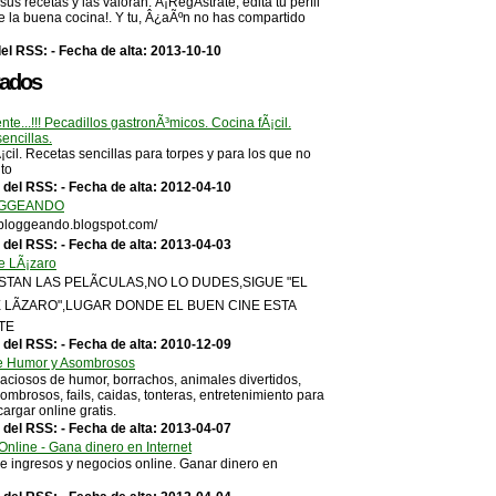
us recetas y las valoran. Â¡RegÃ­strate, edita tu perfil
de la buena cocina!. Y tu, Â¿aÃºn no has compartido
el RSS: - Fecha de alta: 2013-10-10
tados
nte...!!! Pecadillos gastronÃ³micos. Cocina fÃ¡cil.
encillas.
¡cil. Recetas sencillas para torpes y para los que no
nto
 del RSS: - Fecha de alta: 2012-04-10
GGEANDO
sbloggeando.blogspot.com/
 del RSS: - Fecha de alta: 2013-04-03
de LÃ¡zaro
USTAN LAS PELÃCULAS,NO LO DUDES,SIGUE "EL
E LÃZARO",LUGAR DONDE EL BUEN CINE ESTA
TE
 del RSS: - Fecha de alta: 2010-12-09
e Humor y Asombrosos
aciosos de humor, borrachos, animales divertidos,
ombrosos, fails, caidas, tonteras, entretenimiento para
cargar online gratis.
 del RSS: - Fecha de alta: 2013-04-07
Online - Gana dinero en Internet
e ingresos y negocios online. Ganar dinero en