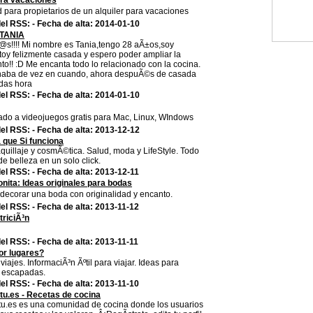
ara vacaciones
para propietarios de un alquiler para vacaciones
el RSS: - Fecha de alta: 2014-01-10
TANIA
@s!!!! Mi nombre es Tania,tengo 28 aÃ±os,soy
toy felizmente casada y espero poder ampliar la
nto!! :D Me encanta todo lo relacionado con la cocina.
naba de vez en cuando, ahora despuÃ©s de casada
odas hora
el RSS: - Fecha de alta: 2014-01-10
ado a videojuegos gratis para Mac, Linux, WIndows
el RSS: - Fecha de alta: 2013-12-12
que Si funciona
quillaje y cosmÃ©tica. Salud, moda y LifeStyle. Todo
 belleza en un solo click.
el RSS: - Fecha de alta: 2013-12-11
nita: Ideas originales para bodas
 decorar una boda con originalidad y encanto.
el RSS: - Fecha de alta: 2013-11-12
triciÃ³n
el RSS: - Fecha de alta: 2013-11-11
or lugares?
viajes. InformaciÃ³n Ãºtil para viajar. Ideas para
s escapadas.
el RSS: - Fecha de alta: 2013-11-10
tu.es - Recetas de cocina
tu.es es una comunidad de cocina donde los usuarios