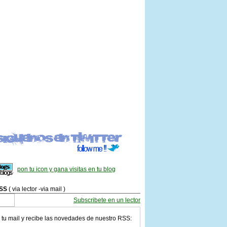
pon tu icon y gana visitas en tu blog
SS
( via lector -via mail )
Subscribete en un lector
 tu mail y recibe las novedades de nuestro RSS: