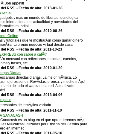
 Â¡Bon appetit!
 del RSS: - Fecha de alta: 2013-01-28
 Actual
 gadgets y mas un mundo de libertad tecnologica,
s e internacionales, actualidad y novedades del
formatico mundial
 del RSS: - Fecha de alta: 2010-08-26
nero Online
as y tutoriales que te mostrarÃ¡n como ganar dinero
diseÃ±ar tu propio negocio virtual desde casa
del RSS: - Fecha de alta: 2011-10-23
XPRESS con sabor a cafÃ©
Ã³n mensual con reflexiones, historias, cuentos,
tos y frases, etc.
 del RSS: - Fecha de alta: 2010-01-20
argas Diarias
escargas directas diarias. La mejor mÃºsica. Lo
Las mejores series. RevÃ­stas, prensa. y mucho mÃ¡s!
 diario de todo el warez de la red. Actualizado
te!
 del RSS: - Fecha de alta: 2013-04-06
un poco
teresantes de temÃ¡tica variada
del RSS: - Fecha de alta: 2011-11-10
A GANACASH
 Ganacash es un blog en el que aprenderemos mÃ¡s
 las tÃ©cnicas utilizadas por Cristina del Castillo para
ero en internet
del RSS: - Fecha de alta: 2011-05-16