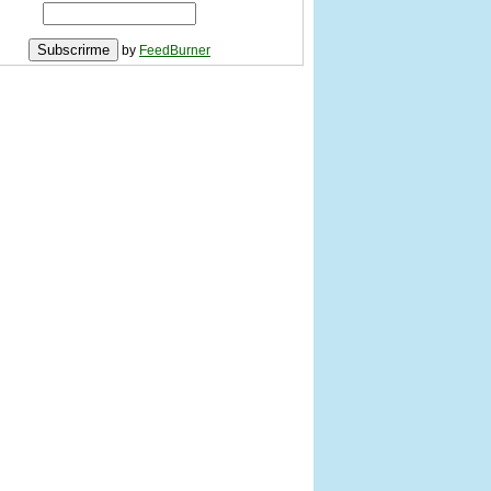
by
FeedBurner