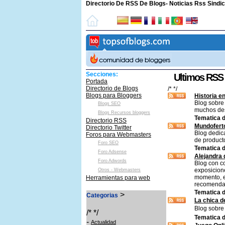
Directorio De RSS De Blogs- Noticias Rss Sind
Secciones:
Ultimos RSS
Portada
Directorio de Blogs
/* */
Blogs para Bloggers
Historia en
Blog sobre 
Blogs SEO
muchos de
Blogs Recursos bloggers
Tematica d
Directorio RSS
Mundofert
Directorio Twitter
Blog dedica
Foros para Webmasters
de producto
Foro SEO
Tematica d
Foro Adsense
Alejandra
Foro Adwords
Blog con c
exposicion
Otros - Webmasters
momento, ex
Herramientas para web
recomendab
Tematica d
>
Categorias
La chica d
Blog sobre 
/* */
Tematica d
-
Actualidad