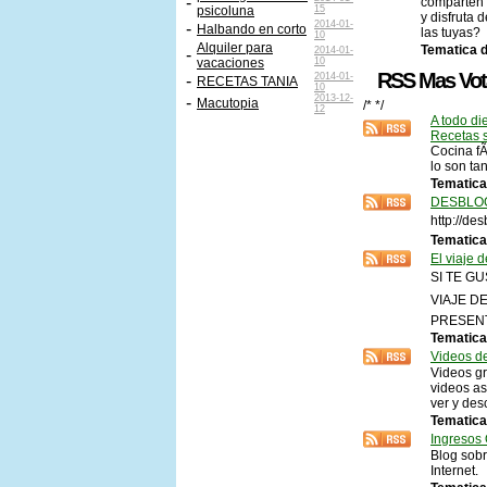
-
comparten s
psicoluna
15
y disfruta 
2014-01-
-
Halbando en corto
las tuyas?
10
Alquiler para
Tematica d
2014-01-
-
vacaciones
10
RSS Mas Vo
2014-01-
-
RECETAS TANIA
10
2013-12-
-
Macutopia
/* */
12
A todo die
Recetas s
Cocina fÃ
lo son ta
Tematica
DESBLO
http://de
Tematica
El viaje 
SI TE G
VIAJE D
PRESEN
Tematica
Videos d
Videos gr
videos as
ver y des
Tematica
Ingresos 
Blog sobr
Internet.