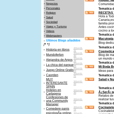
Alquiler p
-
Negocios
Comunidad 
-
Personales
Tematica d
-
RECETAS 
Religion
Hola a Tod
-
Salud
Canaria,es
-
Sociedad
familia pro
-
Viajes y Turismo
Antes coci
-
cocino a t
Videos
Tematica d
-
Webmasters
Macutopia
Ultimos Blogs añadidos
Blog dedic
/* */
Tematica d
2014-03-
-
Historia en libros
31
Cosmetica 
2014-03-
-
Mundoferton
Blog de ma
30
un mundo de
2014-03-
-
Alejandra de Argos
25
Tematica d
2014-03-
-
La chica del parque
25
Mi Boda Bo
2014-03-
-
Juego Online Gratis
Ideas para
23
2014-01-
-
Caorden
Tematica d
21
MUY
Salud y Nu
2014-01-
-
INTERESANTE
20
SPAIN
Tematica d
Hoteles en
2014-01-
-
Â¿SerÃ¡ p
Cartagena
20
Relatos de 
Confesiones de
realizar tu
2014-01-
-
una Community
17
Tematica d
Manager
Cocinatelo
2014-01-
-
Comedere panis
15
Cocinatelo
psicologÃ­a online-
2014-01-