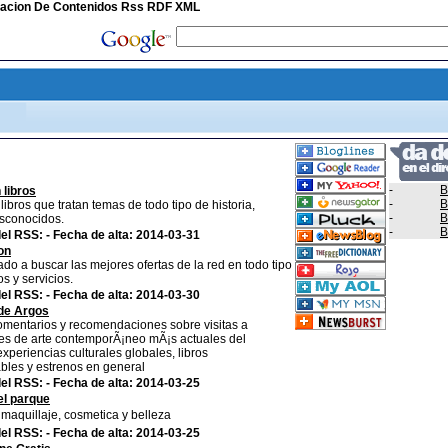
icacion De Contenidos Rss RDF XML
-
B
 libros
-
B
libros que tratan temas de todo tipo de historia,
-
B
sconocidos.
-
B
el RSS: - Fecha de alta: 2014-03-31
on
do a buscar las mejores ofertas de la red en todo tipo
s y servicios.
el RSS: - Fecha de alta: 2014-03-30
 de Argos
omentarios y recomendaciones sobre visitas a
es de arte contemporÃ¡neo mÃ¡s actuales del
periencias culturales globales, libros
les y estrenos en general
el RSS: - Fecha de alta: 2014-03-25
el parque
maquillaje, cosmetica y belleza
el RSS: - Fecha de alta: 2014-03-25