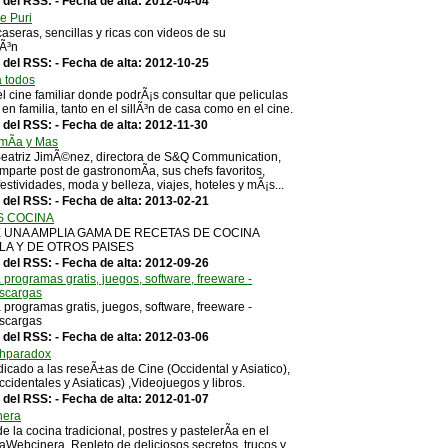
 del RSS: - Fecha de alta: 2012-04-04
e Puri
aseras, sencillas y ricas con videos de su
iÃ³n
 del RSS: - Fecha de alta: 2012-10-25
a todos
el cine familiar donde podrÃ¡s consultar que peliculas
 en familia, tanto en el sillÃ³n de casa como en el cine.
del RSS: - Fecha de alta: 2012-11-30
mÃ­a y Mas
Beatriz JimÃ©nez, directora de S&Q Communication,
parte post de gastronomÃ­a, sus chefs favoritos,
festividades, moda y belleza, viajes, hoteles y mÃ¡s...
 del RSS: - Fecha de alta: 2013-02-21
S COCINA
 UNA AMPLIA GAMA DE RECETAS DE COCINA
LA Y DE OTROS PAISES
 del RSS: - Fecha de alta: 2012-09-26
programas gratis, juegos, software, freeware -
scargas
programas gratis, juegos, software, freeware -
scargas
 del RSS: - Fecha de alta: 2012-03-06
ehparadox
dicado a las reseÃ±as de Cine (Occidental y Asiatico),
ccidentales y Asiaticas) ,Videojuegos y libros.
 del RSS: - Fecha de alta: 2012-01-07
nera
e la cocina tradicional, postres y pastelerÃ­a en el
aWebcinera. Repleto de deliciosos secretos, trucos y