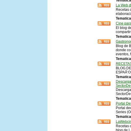
Tematica
La Web d
Recetas c
elaborac
Tematica
Cine par
El blog d
compartir
Tematica 
Gastrono
Blog de 
donde com
eventos, 
Tematica
RECETA
BLOG DE
ESPAÃ‘O
Tematica
Descarga 
SectorDe
Descarga 
SectorDe
Tematica
Portal D
Portal de
Series (O
Tematica
LaWebci
Recetas d
blog de L