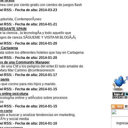
ne Gratis
nea cien por ciento gratis con cientos de juegos flash
el RSS: - Fecha de alta: 2014-03-23
 rupturista, ContemporÃ¡neo
el RSS: - Fecha de alta: 2014-01-21
RESANTE SPAIN
te la ciencia , la tecnologÃ­a y todo aquello que
sgos de rareza SÃGUEME Y VISITA MI BLOGÂ¡Â¡
el RSS: - Fecha de alta: 2014-01-20
n Cartagena
ata sobre los diferentes hoteles que hay en Cartagena
el RSS: - Fecha de alta: 2014-01-20
es de una Community Manager
 de una CM y los peligros del enter.El lado amable de
" Mary Mar Camino @confesionescm
el RSS: - Fecha de alta: 2014-01-17
panis
 que cocino para mis hijos y marido.
el RSS: - Fecha de alta: 2014-01-15
a online-psicoluna
icologÃ­a online y artÃ­culos sobre procesos
cos
el RSS: - Fecha de alta: 2014-01-15
R
en corto
ado a buscar y analizar tendencias en marketing,
Ã³n y social media
ingresa
el RSS: - Fecha de alta: 2014-01-10