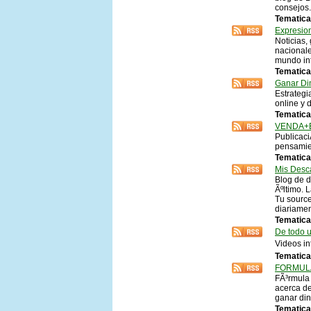
consejos.
Tematica
Expresion
Noticias,
nacionale
mundo in
Tematica
Ganar Di
Estrategi
online y 
Tematica 
VENDA+E
Publicaci
pensamien
Tematica
Mis Desc
Blog de d
Ãºltimo. 
Tu source
diariamen
Tematica
De todo 
Videos in
Tematica 
FORMUL
FÃ³rmula
acerca de
ganar din
Tematica 