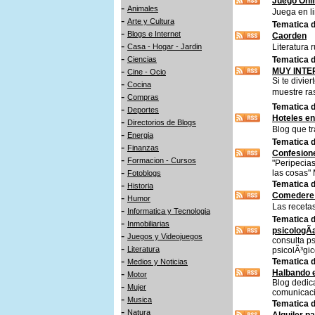
Juego Onli
-
Animales
Juega en li
-
Arte y Cultura
Tematica d
-
Blogs e Internet
Caorden
-
Casa - Hogar - Jardin
Literatura
-
Ciencias
Tematica d
-
MUY INTE
Cine - Ocio
Si te divier
-
Cocina
muestre ra
-
Compras
Tematica d
-
Deportes
Hoteles e
-
Directorios de Blogs
Blog que tr
-
Energia
Tematica d
-
Finanzas
Confesion
-
Formacion - Cursos
"Peripecias
-
las cosas
Fotoblogs
-
Tematica d
Historia
Comedere 
-
Humor
Las recetas
-
Informatica y Tecnologia
Tematica d
-
Inmobiliarias
psicologÃ­
-
Juegos y Videojuegos
consulta ps
-
Literatura
psicolÃ³gi
-
Tematica d
Medios y Noticias
-
Halbando 
Motor
Blog dedic
-
Mujer
comunicaci
-
Musica
Tematica d
-
Natura