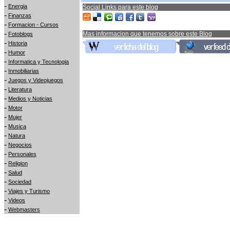
-
Energia
Social Links para este blog
-
Finanzas
-
Formacion - Cursos
-
Mas informacion que tenemos sobre este Blog
Fotoblogs
-
Historia
-
Humor
-
Informatica y Tecnologia
-
Inmobiliarias
-
Juegos y Videojuegos
-
Literatura
-
Medios y Noticias
-
Motor
-
Mujer
-
Musica
-
Natura
-
Negocios
-
Personales
-
Religion
-
Salud
-
Sociedad
-
Viajes y Turismo
-
Videos
-
Webmasters