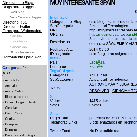
MUY INTERESANTE SPAIN
Directorio de Blogs
Blogs para Bloggers
O
Blogs SEO
Informacion
Blogs Recursos bloggers
Categoria del Blog :
este blog esta inscrito en la
Directorio RSS
SubCategoria
Actualidad Tecnologica
Directorio Twitter
URL
http://muyinteresantespain.b
Foros para Webmasters
URL rss
http://muyinteresantespain.b
Foro SEO
Si te divierte la ciencia , l
Foro Adsense
Descripcion
de rareza SÃGUEME Y VISI
Foro Adwords
Fecha de Alta
2014-01-20
Otros - Webmasters
ID asignado
este Blog tiene asignado el 
Herramientas para web
Idioma
Pais
EspaÃ±a
Lenguaje
EspaÃ±ol
>
Categorias
Tags/Categorias
/* */
Categorias
Actualidad
-
SubCategoria
Actualidad Tecnologica
Actualidad
ASTRONOMÃA Y LUGARE
-
Animales
TAGS
-
RESOLVER
-
CIENCIA Y T
Arte y Cultura
-
Stats
Blogs e Internet
Visitas
1475
visitas
-
Casa - Hogar - Jardin
Votos
8 votos
-
Ciencias
-
Cine - Ocio
Social
-
PageRank
pagerank de MUY INTERES
Cocina
Technorati Links
Blogs enlazados en Technor
-
Compras
-
Deportes
Twitter Feed
No Disponible aun
-
Directorios de Blogs