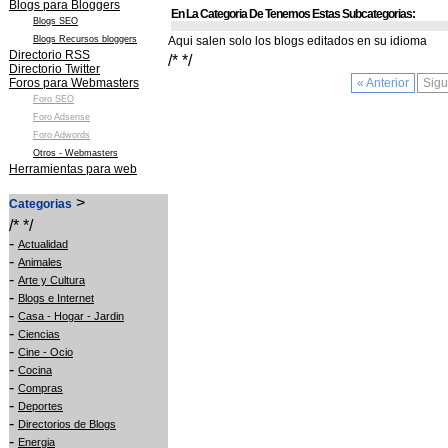
Blogs para Bloggers
En La Categoria De Tenemos Estas Subcategorias:
Blogs SEO
Blogs Recursos bloggers
Aqui salen solo los blogs editados en su idioma
Directorio RSS
/* */
Directorio Twitter
Foros para Webmasters
« Anterior
Sigu
Foro SEO
Foro Adsense
Foro Adwords
Otros - Webmasters
Herramientas para web
>
Categorias
/* */
-
Actualidad
-
Animales
-
Arte y Cultura
-
Blogs e Internet
-
Casa - Hogar - Jardin
-
Ciencias
-
Cine - Ocio
-
Cocina
-
Compras
-
Deportes
-
Directorios de Blogs
-
Energia