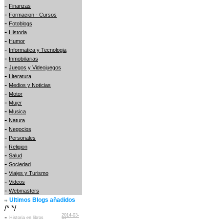
-
Finanzas
-
Formacion - Cursos
-
Fotoblogs
-
Historia
-
Humor
-
Informatica y Tecnologia
-
Inmobiliarias
-
Juegos y Videojuegos
-
Literatura
-
Medios y Noticias
-
Motor
-
Mujer
-
Musica
-
Natura
-
Negocios
-
Personales
-
Religion
-
Salud
-
Sociedad
-
Viajes y Turismo
-
Videos
-
Webmasters
Ultimos Blogs añadidos
/* */
2014-03-
-
Historia en libros