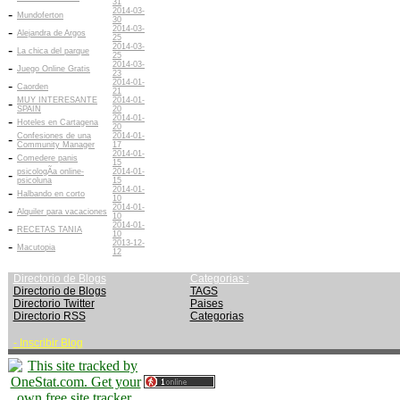
31
2014-03-
-
Mundoferton
30
2014-03-
-
Alejandra de Argos
25
2014-03-
-
La chica del parque
25
2014-03-
-
Juego Online Gratis
23
2014-01-
-
Caorden
21
MUY INTERESANTE
2014-01-
-
SPAIN
20
2014-01-
-
Hoteles en Cartagena
20
Confesiones de una
2014-01-
-
Community Manager
17
2014-01-
-
Comedere panis
15
psicologÃ­a online-
2014-01-
-
psicoluna
15
2014-01-
-
Halbando en corto
10
2014-01-
-
Alquiler para vacaciones
10
2014-01-
-
RECETAS TANIA
10
2013-12-
-
Macutopia
12
Directorio de Blogs
Categorias :
Directorio de Blogs
TAGS
Directorio Twitter
Paises
Directorio RSS
Categorias
-
Inscribir Blog