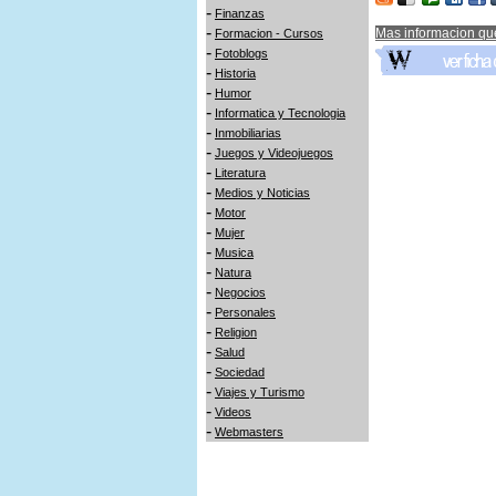
-
Finanzas
-
Mas informacion qu
Formacion - Cursos
-
Fotoblogs
-
Historia
-
Humor
-
Informatica y Tecnologia
-
Inmobiliarias
-
Juegos y Videojuegos
-
Literatura
-
Medios y Noticias
-
Motor
-
Mujer
-
Musica
-
Natura
-
Negocios
-
Personales
-
Religion
-
Salud
-
Sociedad
-
Viajes y Turismo
-
Videos
-
Webmasters