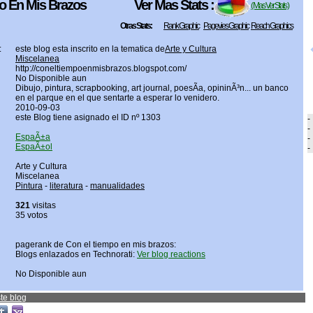
o En Mis Brazos
Ver Mas Stats :
( Mas Ver Stats )
Otras Stats:
Rank Graphic
Pagevies Graphic
Reach Graphics
:
este blog esta inscrito en la tematica de
Arte y Cultura
Miscelanea
http://coneltiempoenmisbrazos.blogspot.com/
No Disponible aun
Dibujo, pintura, scrapbooking, art journal, poesÃ­a, opininÃ³n... un banco
en el parque en el que sentarte a esperar lo venidero.
2010-09-03
este Blog tiene asignado el ID nº 1303
-
-
EspaÃ±a
-
EspaÃ±ol
-
Arte y Cultura
Miscelanea
Pintura
-
literatura
-
manualidades
321
visitas
35 votos
pagerank de Con el tiempo en mis brazos:
Blogs enlazados en Technorati:
Ver blog reactions
No Disponible aun
te blog