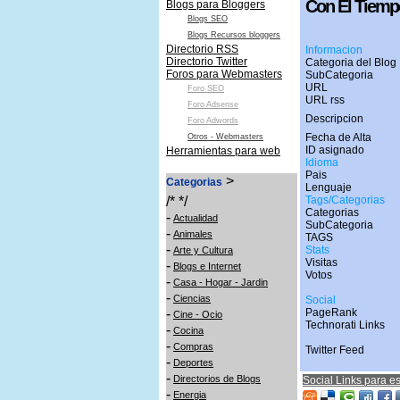
Con El Tiemp
Blogs para Bloggers
Blogs SEO
Blogs Recursos bloggers
Directorio RSS
Informacion
Directorio Twitter
Categoria del Blog 
Foros para Webmasters
SubCategoria
URL
Foro SEO
URL rss
Foro Adsense
Descripcion
Foro Adwords
Fecha de Alta
Otros - Webmasters
ID asignado
Herramientas para web
Idioma
Pais
>
Categorias
Lenguaje
/* */
Tags/Categorias
Categorias
-
Actualidad
SubCategoria
-
Animales
TAGS
-
Stats
Arte y Cultura
Visitas
-
Blogs e Internet
Votos
-
Casa - Hogar - Jardin
-
Ciencias
Social
-
PageRank
Cine - Ocio
Technorati Links
-
Cocina
-
Compras
Twitter Feed
-
Deportes
-
Directorios de Blogs
Social Links para es
-
Energia