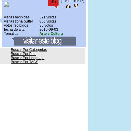
(1 voto-diar IP)
35
visitas recibidas
321
visitas
visitas zona twitter
853
visitas
votos recibidos
35 votos
fecha de alta
2010-09-03
Tematica
Arte y Cultura
Buscar Por Categorias
Buscar Por Pais
Buscar Por Lenguaje
Buscar Por TAGS