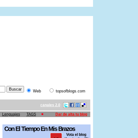
Web
topsofblogs.com
canales 2.0
Lenguajes
TAGS
Dar de alta tu blog
Con El Tiempo En Mis Brazos
Vota el blog