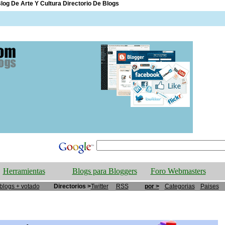
log De Arte Y Cultura Directorio De Blogs
Herramientas
Blogs para Bloggers
Foro Webmasters
blogs + votado
Directorios >
Twitter
RSS
por >
Categorias
Paises