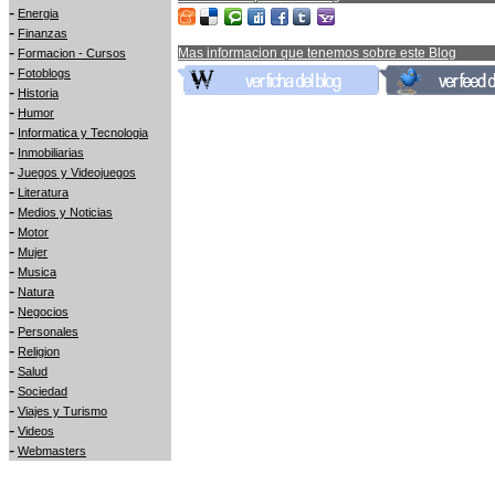
-
Energia
-
Finanzas
-
Mas informacion que tenemos sobre este Blog
Formacion - Cursos
-
Fotoblogs
-
Historia
-
Humor
-
Informatica y Tecnologia
-
Inmobiliarias
-
Juegos y Videojuegos
-
Literatura
-
Medios y Noticias
-
Motor
-
Mujer
-
Musica
-
Natura
-
Negocios
-
Personales
-
Religion
-
Salud
-
Sociedad
-
Viajes y Turismo
-
Videos
-
Webmasters