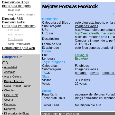
Directorio de Blogs
Mejores Portadas Facebook
Blogs para Bloggers
Blogs SEO
O
Blogs Recursos bloggers
Directorio RSS
Informacion
Directorio Twitter
Categoria del Blog :
este blog esta inscrito en la
Foros para Webmasters
SubCategoria
Imagenes varias
URL
http://www.mejoresportadas
Foro SEO
URL rss
http://feeds.feedburner.com
Foro Adsense
Miles de Portadas para tu Fa
Descripcion
Foro Adwords
Cambia la imagen de tu perf
Fecha de Alta
2012-10-21
Otros - Webmasters
ID asignado
este Blog tiene asignado el 
Herramientas para web
Idioma
Pais
EspaÃ±a
>
Categorias
Lenguaje
EspaÃ±ol
/* */
Tags/Categorias
Categorias
Fotoblogs
-
Actualidad
SubCategoria
Imagenes varias
-
Animales
TAGS
portadas
-
covers
-
portadas
-
Stats
Arte y Cultura
Visitas
397
visitas
-
Blogs e Internet
Votos
22 votos
-
Casa - Hogar - Jardin
-
Ciencias
Social
-
PageRank
pagerank de Mejores Portad
Cine - Ocio
Technorati Links
Blogs enlazados en Technor
-
Cocina
-
Compras
Twitter Feed
No Disponible aun
-
Deportes
-
Directorios de Blogs
Social Links para este blog