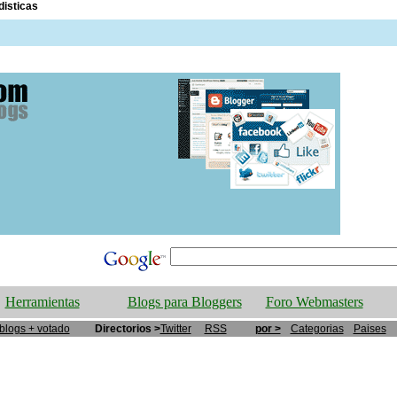
disticas
Herramientas
Blogs para Bloggers
Foro Webmasters
blogs + votado
Directorios >
Twitter
RSS
por >
Categorias
Paises