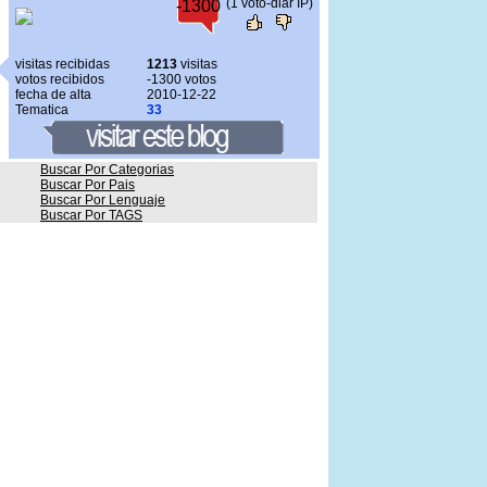
(1 voto-diar IP)
-1300
visitas recibidas
1213
visitas
votos recibidos
-1300 votos
fecha de alta
2010-12-22
Tematica
33
Buscar Por Categorias
Buscar Por Pais
Buscar Por Lenguaje
Buscar Por TAGS