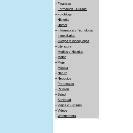
-
Finanzas
-
Formacion - Cursos
-
Fotoblogs
-
Historia
-
Humor
-
Informatica y Tecnologia
-
Inmobiliarias
-
Juegos y Videojuegos
-
Literatura
-
Medios y Noticias
-
Motor
-
Mujer
-
Musica
-
Natura
-
Negocios
-
Personales
-
Religion
-
Salud
-
Sociedad
-
Viajes y Turismo
-
Videos
-
Webmasters