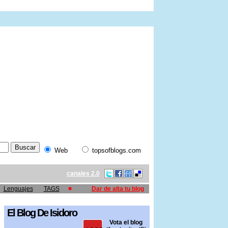
Web
topsofblogs.com
canales 2.0
Lenguajes
TAGS
Dar de alta tu blog
El Blog De Isidoro
Vota el blog