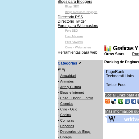
Blogs para Bloggers
Blogs SEO
Blogs Recursos bloggers
Directorio RSS
Directorio Twitter
Foros para Webmasters
Foro SEO
Foro Adsense
Foro Adwords
Graficas Y 
Otros - Webmasters
Herramientas para web
Otras Stats:
Ran
Ranking de Paginas 
>
Categorias
/* */
PageRank
-
Actualidad
Technorati Links
-
Animales
Twitter Feed
-
Arte y Cultura
-
Blogs e Internet
Social Links para es
-
Casa - Hogar - Jardin
-
Ciencias
-
Cine - Ocio
Mas informacion qu
-
Cocina
-
Compras
-
Deportes
-
Directorios de Blogs
-
Energia