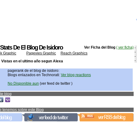
Stats De El Blog De Isidoro
Ver Ficha del Blog
( ver ficha)
-
-
k Graphic
Pagevies Graphic
Reach Graphics
-
-
Vistas en el ultimo año segun Alexa
pagerank de el blog de isidoro:
Blogs enlazados en Technorati:
Ver blog reactions
No Disponible aun
(ver feed de twitter )
te blog
e tenemos sobre este Blog