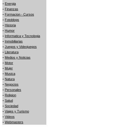
-
Energia
-
Finanzas
-
Formacion - Cursos
-
Fotoblogs
-
Historia
-
Humor
-
Informatica y Tecnologia
-
Inmobiliarias
-
Juegos y Videojuegos
-
Literatura
-
Medios y Noticias
-
Motor
-
Mujer
-
Musica
-
Natura
-
Negocios
-
Personales
-
Religion
-
Salud
-
Sociedad
-
Viajes y Turismo
-
Videos
-
Webmasters