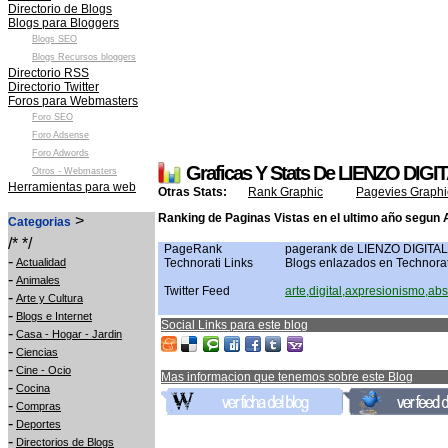
Directorio de Blogs
Blogs para Bloggers
Blogs SEO
Blogs Recursos bloggers
Directorio RSS
Directorio Twitter
Foros para Webmasters
Foro SEO
Foro Adsense
Foro Adwords
Graficas Y Stats De LIENZO DIGI
Otros - Webmasters
Herramientas para web
Otras Stats:
Rank Graphic
Pagevies Graphi
Ranking de Paginas Vistas en el ultimo año segun 
>
Categorias
/* */
PageRank
pagerank de LIENZO DIGITAL
-
Actualidad
Technorati Links
Blogs enlazados en Technorat
-
Animales
Twitter Feed
arte,digital,axpresionismo,abs
-
Arte y Cultura
-
Blogs e Internet
Social Links para este blog
-
Casa - Hogar - Jardin
-
Ciencias
-
Cine - Ocio
Mas informacion que tenemos sobre este Blog
-
Cocina
-
Compras
-
Deportes
-
Directorios de Blogs